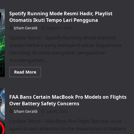
OnePlus
N6x
Resmi
Spotify Running Mode Resmi Hadir, Playlist
Meluncur,
HP
Otomatis Ikuti Tempo Lari Pengguna
Rp
3
Izham Geraldi
August 1, 2026
Jutaan
dengan
Update Tekno – Spotify Running Mode menjadi
Baterai
Jumbo
inovasi terbaru yang memperlihatkan bagaimana
7.000
mAh
teknologi AI mulai mengubah pengalaman
mendengarkan...
Read
Read More
more
about
Spotify
Running
Mode
FAA Bans Certain MacBook Pro Models on Flights
Resmi
Hadir,
Over Battery Safety Concerns
Playlist
Otomatis
Izham Geraldi
July 30, 2026
Ikuti
Tempo
Update Tekno – MacBook Pro Flight Ban has once
Lari
Pengguna
again drawn attention to the importance of battery