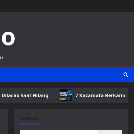
no
ru
ilang
7 Kacamata Berkamera Selain Meta Ray-
SEARCH