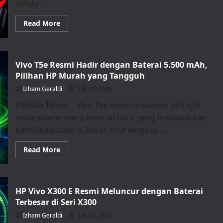
safety...
Read
Read More
more
about
FAA
Bans
Certain
Vivo T5e Resmi Hadir dengan Baterai 5.500 mAh,
MacBook
Pro
Pilihan HP Murah yang Tangguh
Models
on
Izham Geraldi
July 29, 2026
Flights
Over
Update Tekno – Vivo T5e resmi meluncur sebagai
Battery
Safety
smartphone entry-level terbaru yang menawarkan
Concerns
kombinasi baterai besar, fitur lengkap,...
Read
Read More
more
about
Vivo
T5e
Resmi
HP Vivo X300 E Resmi Meluncur dengan Baterai
Hadir
dengan
Terbesar di Seri X300
Baterai
5.500
Izham Geraldi
July 28, 2026
mAh,