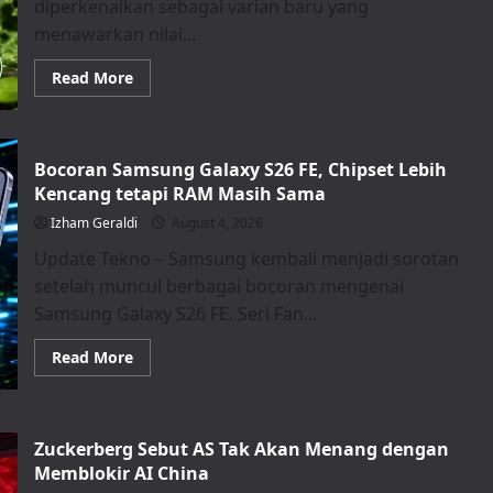
diperkenalkan sebagai varian baru yang
untuk
Rekam
menawarkan nilai...
Video
FPV
Read
Read More
more
about
Oppo
Reno
16
Bocoran Samsung Galaxy S26 FE, Chipset Lebih
F
5G
Kencang tetapi RAM Masih Sama
Eco
Pack
Izham Geraldi
August 4, 2026
Resmi
Meluncur,
Update Tekno – Samsung kembali menjadi sorotan
Memori
Lebih
setelah muncul berbagai bocoran mengenai
Besar
dengan
Samsung Galaxy S26 FE. Seri Fan...
Harga
Tetap
Read
Read More
more
about
Bocoran
Samsung
Galaxy
Zuckerberg Sebut AS Tak Akan Menang dengan
S26
FE,
Memblokir AI China
Chipset