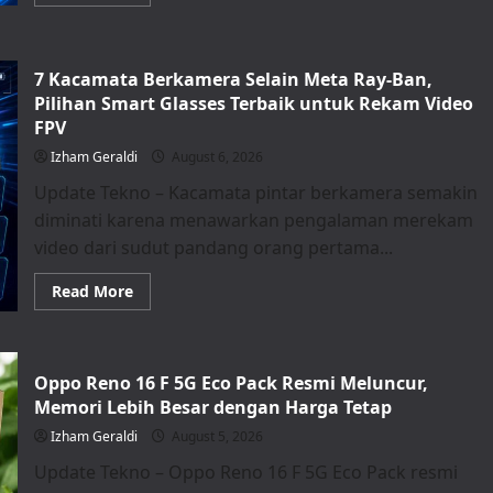
more
about
Huawei
Power
Bank
7 Kacamata Berkamera Selain Meta Ray-Ban,
12000
mAh
Pilihan Smart Glasses Terbaik untuk Rekam Video
Bisa
Dilacak
FPV
Saat
Hilang
Izham Geraldi
August 6, 2026
Update Tekno – Kacamata pintar berkamera semakin
diminati karena menawarkan pengalaman merekam
video dari sudut pandang orang pertama...
Read
Read More
more
about
7
Kacamata
Berkamera
Oppo Reno 16 F 5G Eco Pack Resmi Meluncur,
Selain
Meta
Memori Lebih Besar dengan Harga Tetap
Ray-
Ban,
Izham Geraldi
August 5, 2026
Pilihan
Smart
Update Tekno – Oppo Reno 16 F 5G Eco Pack resmi
Glasses
Terbaik