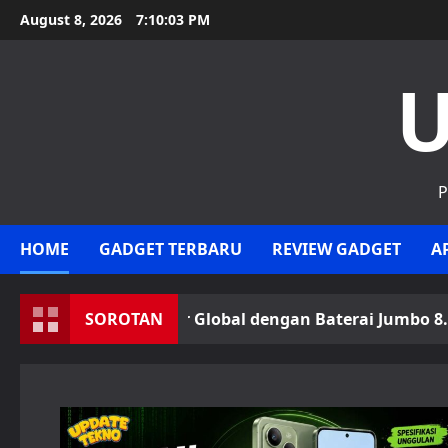
Skip
August 8, 2026
7:10:05 PM
to
content
U
P
HOME
GADGET TERBARU
REVIEW GADGET
A
eluncur Global dengan Baterai Jumbo 8.000 mAh
SOROTAN