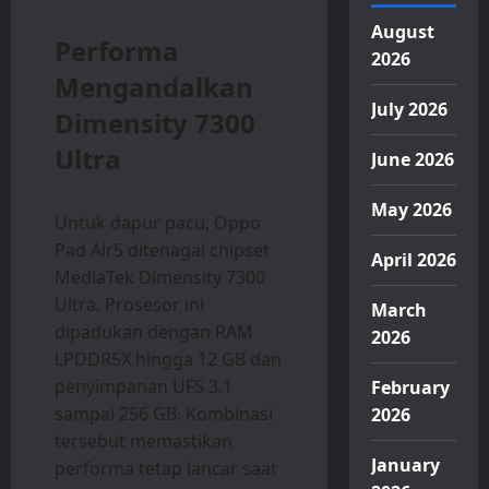
August
Performa
2026
Mengandalkan
July 2026
Dimensity 7300
Ultra
June 2026
May 2026
Untuk dapur pacu, Oppo
Pad Air5 ditenagai chipset
April 2026
MediaTek Dimensity 7300
Ultra. Prosesor ini
March
dipadukan dengan RAM
2026
LPDDR5X hingga 12 GB dan
penyimpanan UFS 3.1
February
sampai 256 GB. Kombinasi
2026
tersebut memastikan
January
performa tetap lancar saat