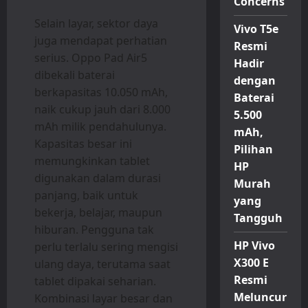
Concerns
Selain layar, sektor daya
Vivo T5e
juga mendapat perhatian
Resmi
serius. Oppo Pad Air5
Hadir
dibekali baterai
dengan
berkapasitas 10.050 mAh,
Baterai
naik cukup jauh dari 8.000
5.500
mAh milik pendahulunya.
mAh,
Kapasitas besar ini
Pilihan
memungkinkan tablet
HP
digunakan dalam durasi
Murah
panjang, baik untuk
yang
bekerja, belajar, maupun
Tangguh
hiburan. Pengguna tak
HP Vivo
perlu terlalu sering mengisi
X300 E
ulang daya, terutama saat
Resmi
tablet dipakai seharian.
Meluncur
Kombinasi layar besar dan