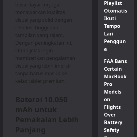
Playlist
besar, layar ini juga
Otomatis
menawarkan kualitas
Ikuti
visual yang solid dengan
Tempo
resolusi tinggi dan
Lari
tampilan yang tajam.
Penggun
Dengan peningkatan ini,
a
Oppo jelas ingin
memberikan pengalaman
FAA Bans
visual yang lebih imersif
Certain
tanpa harus masuk ke
MacBook
kelas tablet premium.
Pro
Models
Baterai 10.050
on
Flights
mAh untuk
Over
Pemakaian Lebih
Battery
Panjang
Safety