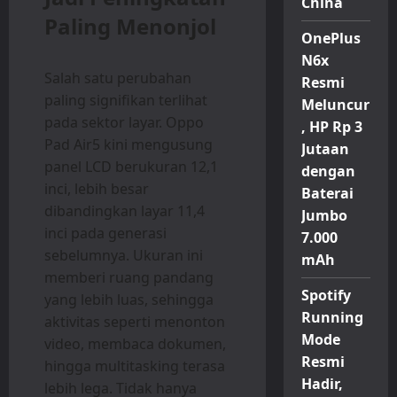
China
Paling Menonjol
OnePlus
N6x
Salah satu perubahan
Resmi
paling signifikan terlihat
Meluncur
pada sektor layar. Oppo
, HP Rp 3
Pad Air5 kini mengusung
Jutaan
panel LCD berukuran 12,1
dengan
inci, lebih besar
Baterai
dibandingkan layar 11,4
Jumbo
inci pada generasi
7.000
sebelumnya. Ukuran ini
mAh
memberi ruang pandang
Spotify
yang lebih luas, sehingga
Running
aktivitas seperti menonton
Mode
video, membaca dokumen,
Resmi
hingga multitasking terasa
Hadir,
lebih lega. Tidak hanya