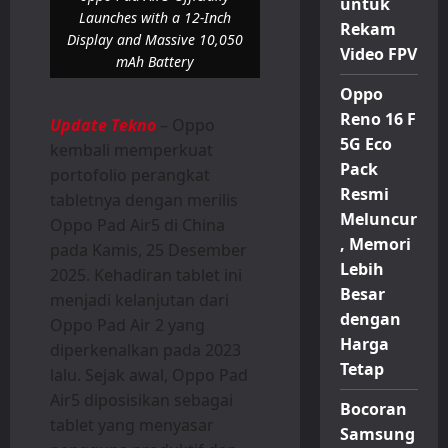
untuk
Launches with a 12-Inch
Rekam
Display and Massive 10,050
Video FPV
mAh Battery
Oppo
Reno 16 F
Update Tekno
– Oppo
5G Eco
kembali memperkuat
Pack
portofolio perangkat
Resmi
tabletnya dengan merilis
Meluncur
Oppo Pad Air5 di China
, Memori
pada Kamis, 25 Desember
Lebih
2025. Kehadiran tablet ini
Besar
menjadi kelanjutan dari
dengan
Oppo Pad Air 2 yang
Harga
diperkenalkan pada 2023
Tetap
lalu. Sejak awal, Oppo Pad
Air5 diposisikan sebagai
Bocoran
tablet yang menyasar
Samsung