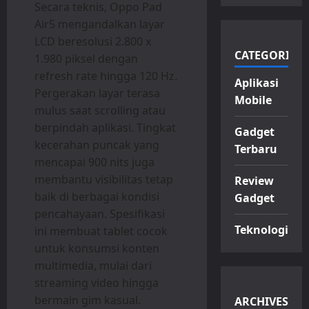
Secara teknis, Oppo Pad
Air5 mengandalkan layar
LCD beresolusi 2.800 x
CATEGORIES
1.980 piksel dengan
refresh rate hingga 120 Hz.
Aplikasi
Pergerakan layar terasa
Mobile
mulus saat scrolling atau
berpindah aplikasi. Tingkat
Gadget
kecerahan puncak yang
Terbaru
mencapai 900 nits juga
membantu visibilitas tetap
Review
baik di berbagai kondisi
Gadget
pencahayaan. Spesifikasi
Teknologi
ini membuat tablet cocok
untuk konsumsi konten
multimedia, mulai dari
streaming video hingga
bermain gim kasual.
ARCHIVES