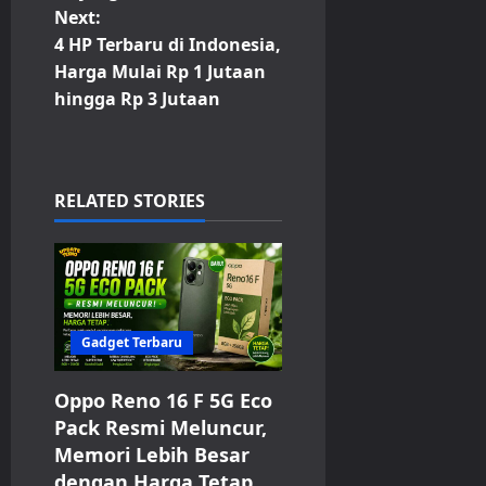
t
Next:
4 HP Terbaru di Indonesia,
n
Harga Mulai Rp 1 Jutaan
hingga Rp 3 Jutaan
a
v
i
RELATED STORIES
g
a
t
Gadget Terbaru
i
Oppo Reno 16 F 5G Eco
Pack Resmi Meluncur,
o
Memori Lebih Besar
n
dengan Harga Tetap