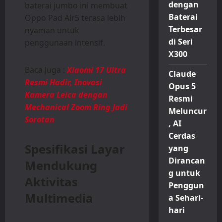
dengan
baterai jumbo ini membuat
Baterai
Oppo Pad Air5 terasa lebih
Terbesar
nyaman untuk
di Seri
penggunaan intensif.
X300
Baca Juga :
Xiaomi 17 Ultra
Claude
Resmi Hadir, Inovasi
Opus 5
Kamera Leica dengan
Resmi
Mechanical Zoom Ring Jadi
Meluncur
Sorotan
, AI
Cerdas
Spesifikasi Layar
yang
Dirancan
Mendukung
g untuk
Aktivitas
Penggun
Multimedia
a Sehari-
hari