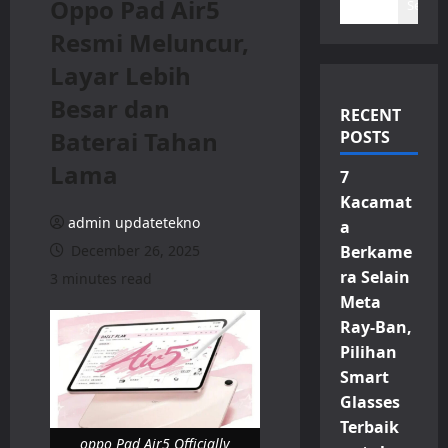
Oppo Pad Air5
Search
Resmi Meluncur,
Layar Lebih
Besar dan
RECENT
Baterai Tahan
POSTS
Lama
7
Kacamat
admin updatetekno
a
December 26, 2025
Berkame
ra Selain
3 minutes read
Meta
Ray-Ban,
Pilihan
Smart
Glasses
Terbaik
oppo Pad Air5 Officially