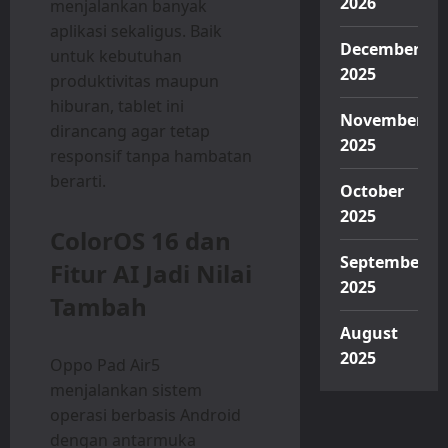
2026
menjalankan banyak
aplikasi sekaligus. Baik
December
untuk kebutuhan
2025
produktivitas maupun
hiburan, tablet ini
November
dirancang agar tetap
2025
responsif tanpa hambatan
berarti.
October
2025
ColorOS 16 dan
September
Fitur AI Jadi Nilai
2025
Tambah
August
2025
Oppo Pad Air5
menjalankan sistem
operasi berbasis Android
dengan antarmuka