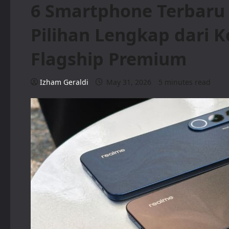
6 Smartphone Terbaru 
Pilihan Lengkap dari K
Flagship Premium
Izham Geraldi
May 31, 2026
5 minutes read