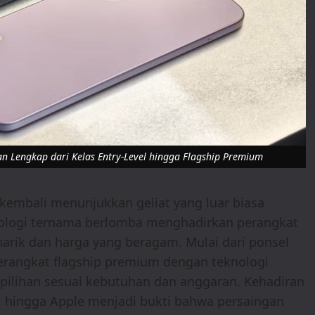
an Lengkap dari Kelas Entry-Level hingga Flagship Premium
kembali menunjukkan geliat yang luar biasa
nologi ternama berlomba menghadirkan perangkat
arik dan harga yang beragam. Mulai dari ponsel
erangkat flagship premium dengan teknologi
k pilihan sesuai kebutuhan dan anggaran. Kehadiran
, hingga Apple menjadi bukti bahwa persaingan