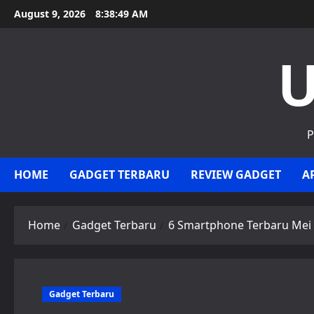
Skip
August 9, 2026
8:38:50 AM
to
content
U
P
HOME
GADGET TERBARU
REVIEW GADGET
A
Home
Gadget Terbaru
6 Smartphone Terbaru Mei 2
Gadget Terbaru