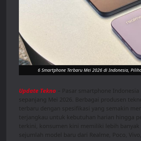
6 Smartphone Terbaru Mei 2026 di Indonesia, Pilih
Update Tekno
– Pasar smartphone Indonesia 
sepanjang Mei 2026. Berbagai produsen tek
terbaru dengan spesifikasi yang semakin men
terjangkau untuk kebutuhan harian hingga p
terkini, konsumen kini memiliki lebih banya
sejumlah model baru dari Realme, Poco, Vivo