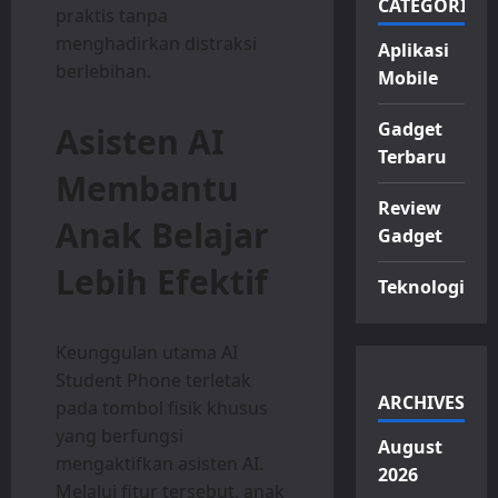
CATEGORIES
praktis tanpa
menghadirkan distraksi
Aplikasi
berlebihan.
Mobile
Gadget
Asisten AI
Terbaru
Membantu
Review
Anak Belajar
Gadget
Lebih Efektif
Teknologi
Keunggulan utama AI
Student Phone terletak
ARCHIVES
pada tombol fisik khusus
yang berfungsi
August
mengaktifkan asisten AI.
2026
Melalui fitur tersebut, anak