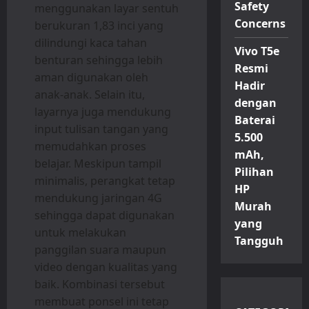
Safety
menggunakan layar sentuh
Concerns
berukuran 1,83 inci yang
dilindungi kaca tahan
Vivo T5e
benturan sehingga lebih
Resmi
aman digunakan oleh
Hadir
anak-anak. Selain itu,
dengan
layarnya juga mendukung
Baterai
input tulisan tangan yang
5.500
memudahkan proses
mAh,
belajar. Meskipun tampil
Pilihan
minimalis, perangkat tetap
HP
mendukung jaringan 4G
Murah
sehingga dapat digunakan
yang
untuk melakukan
Tangguh
panggilan suara maupun
video dengan kualitas yang
baik. Kombinasi tersebut
membuat ponsel ini tetap