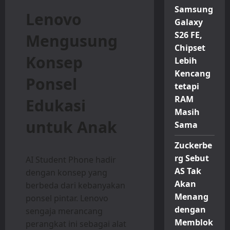
Samsung
Lenovo
Galaxy
S26 FE,
Mengusung
Chipset
Konsep
Lebih
Kencang
Ponsel
tetapi
RAM
Edukasi
Masih
untuk Anak
Sama
Zuckerbe
rg Sebut
AI Student Phone hadir
AS Tak
dengan konsep yang
Akan
berbeda dari kebanyakan
Menang
ponsel pintar. Lenovo
dengan
sengaja merancang
Memblok
perangkat ini sebagai alat