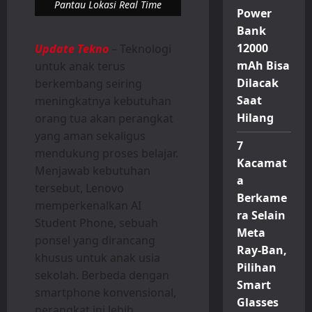
Pantau Lokasi Real Time
Power
Bank
12000
Update Tekno
– Teknologi
mAh Bisa
untuk anak terus
Dilacak
berkembang seiring
Saat
meningkatnya kebutuhan
Hilang
orang tua akan perangkat
yang aman sekaligus
7
mendukung proses belajar.
Kacamat
Menjawab kebutuhan
a
tersebut, Lenovo
Berkame
memperkenalkan AI
ra Selain
Student Phone, sebuah
Meta
ponsel yang dirancang
Ray-Ban,
khusus untuk anak usia
Pilihan
sekolah. Berbeda dengan
Smart
smartphone konvensional,
Glasses
perangkat ini lebih