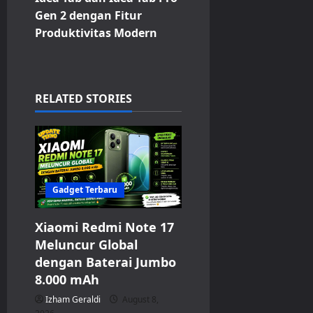
Gen 2 dengan Fitur
a
Produktivitas Modern
v
i
RELATED STORIES
g
a
t
Gadget Terbaru
i
Xiaomi Redmi Note 17
o
Meluncur Global
n
dengan Baterai Jumbo
8.000 mAh
Izham Geraldi
August 8,