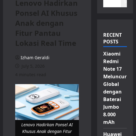
Lenovo Hadirkan
Search
Ponsel AI Khusus
Anak dengan
Fitur Pantau
RECENT
Lokasi Real Time
POSTS
Xiaomi
Izham Geraldi
Redmi
July 5, 2026
Note 17
4 minutes read
Meluncur
Global
dengan
Baterai
Jumbo
8.000
mAh
Lenovo Hadirkan Ponsel AI
Khusus Anak dengan Fitur
Huawei