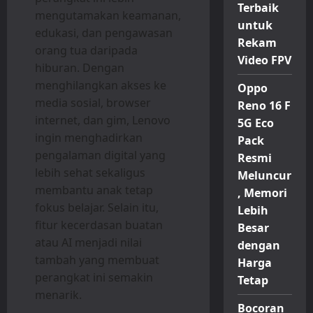
Terbaik
mengutamakan keamanan,
untuk
edukasi, dan pengawasan
Rekam
orang tua daripada
Video FPV
hiburan. Dengan
menghilangkan akses ke
Oppo
media sosial, browser
Reno 16 F
internet, dan gim, Lenovo
5G Eco
ingin menghadirkan
Pack
pengalaman digital yang
Resmi
lebih sehat sekaligus
Meluncur
membantu anak tetap
, Memori
fokus belajar. Selain itu,
Lebih
fitur kecerdasan buatan
Besar
atau AI menjadi nilai
dengan
tambah yang membuat
Harga
perangkat ini semakin
Tetap
menarik.
Bocoran