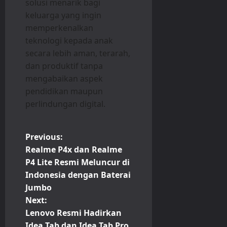
solusi menarik bagi
keluarga yang ingin
memperkenalkan
teknologi kepada anak
secara lebih aman, terarah,
dan produktif tanpa
mengabaikan aspek
pendidikan maupun
perlindungan digital.
P
Previous:
Realme P4x dan Realme
o
P4 Lite Resmi Meluncur di
Indonesia dengan Baterai
s
Jumbo
t
Next:
Lenovo Resmi Hadirkan
n
Idea Tab dan Idea Tab Pro