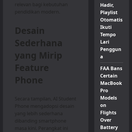
relevan bagi kebutuhan
Hadir,
pendidikan modern.
Playlist
Otomatis
Ikuti
Desain
Tempo
Sederhana
Lari
Penggun
yang Mirip
a
Feature
FAA Bans
Certain
Phone
MacBook
Pro
Models
Secara tampilan, AI Student
on
Phone mengadopsi desain
Flights
yang lebih sederhana
Over
dibanding smartphone
Battery
masa kini. Perangkat ini