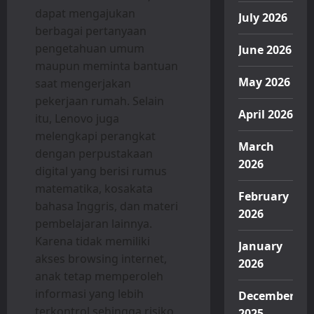
dapat mengajukan
July 2026
berbagai pertanyaan
pengetahuan umum
June 2026
maupun meminta bantuan
May 2026
saat mengerjakan
pekerjaan rumah. Selain
April 2026
itu, Lenovo juga
melengkapi perangkat
March
dengan perpustakaan
2026
digital yang berisi rumus
matematika, kosakata
February
bahasa Inggris, dan materi
2026
pembelajaran lainnya.
Karena tidak memiliki
January
akses browsing internet,
2026
anak tetap memperoleh
informasi yang lebih
December
terkontrol sehingga risiko
2025