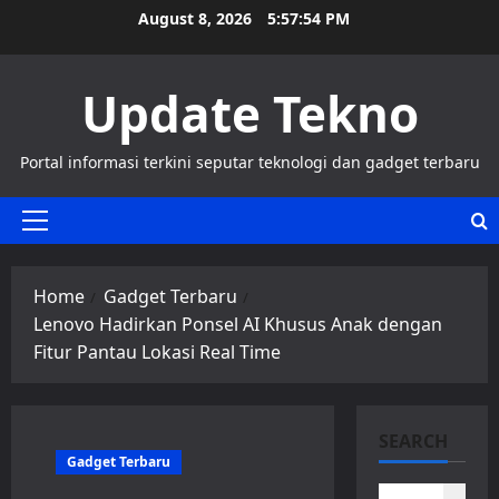
Skip
August 8, 2026
5:57:55 PM
to
content
Update Tekno
Portal informasi terkini seputar teknologi dan gadget terbaru
Primary
Menu
Home
Gadget Terbaru
Lenovo Hadirkan Ponsel AI Khusus Anak dengan
Fitur Pantau Lokasi Real Time
SEARCH
Gadget Terbaru