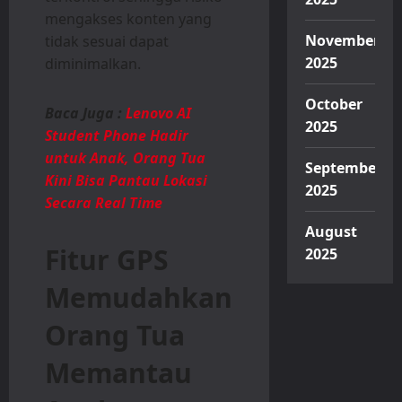
mengakses konten yang
November
tidak sesuai dapat
2025
diminimalkan.
October
Baca Juga :
Lenovo AI
2025
Student Phone Hadir
untuk Anak, Orang Tua
September
Kini Bisa Pantau Lokasi
2025
Secara Real Time
August
Fitur GPS
2025
Memudahkan
Orang Tua
Memantau