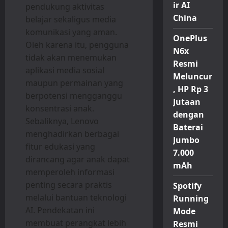
ir AI
pendukung aktivitas
China
belajar sekaligus media
komunikasi yang aman.
OnePlus
Oleh karena itu, pengguna
N6x
tidak akan menemukan
Resmi
aplikasi media sosial
Meluncur
maupun permainan yang
, HP Rp 3
berpotensi mengganggu
Jutaan
konsentrasi anak.
dengan
Sebaliknya, Lenovo
Baterai
menghadirkan berbagai
Jumbo
fitur edukasi yang
7.000
dirancang agar anak dapat
mAh
memperoleh informasi
penting secara praktis
Spotify
melalui bantuan teknologi
Running
AI. Pendekatan ini
Mode
membuat perangkat lebih
Resmi