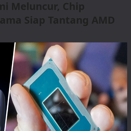
smi Meluncur, Chip
tama Siap Tantang AMD