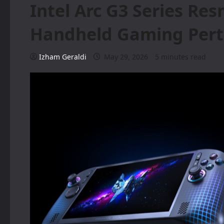
Intel Arc G3 Series Re
Handheld Gaming Per
Izham Geraldi
May 29, 2026
5 minutes read