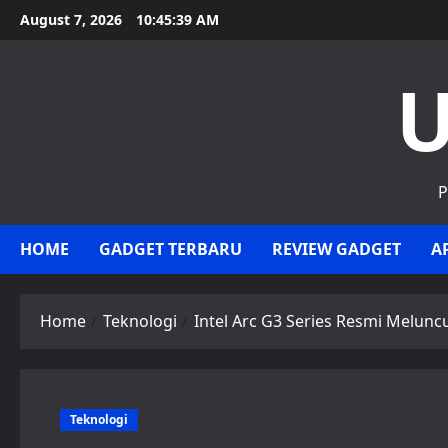
Skip
August 7, 2026
10:45:40 AM
to
content
U
P
HOME
GADGET TERBARU
REVIEW GADGET
A
Home
Teknologi
Intel Arc G3 Series Resmi Melun
Teknologi