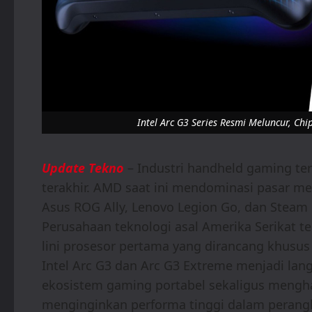
Intel Arc G3 Series Resmi Meluncur, C
Update Tekno
– Industri handheld gaming t
terakhir. AMD saat ini mendominasi pasar mel
Asus ROG Ally, Lenovo Legion Go, dan Steam 
Perusahaan teknologi asal Amerika Serikat t
lini prosesor pertama yang dirancang khusu
Intel Arc G3 dan Arc G3 Extreme menjadi lan
ekosistem gaming portabel sekaligus mengha
menginginkan performa tinggi dalam perangk