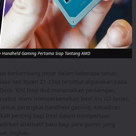
hip Handheld Gaming Pertama Siap Tantang AMD
erus berkembang pesat dalam beberapa tahun
alui seri Ryzen Z1. Chip tersebut digunakan pada
Deck. Kini Intel ikut meramaikan persaingan.
ersebut resmi memperkenalkan Intel Arc G3 Series,
s untuk perangkat handheld gaming. Kehadiran
gkah penting bagi Intel dalam memperluas
dirkan alternatif baru bagi para gamer yang
at ringkas.