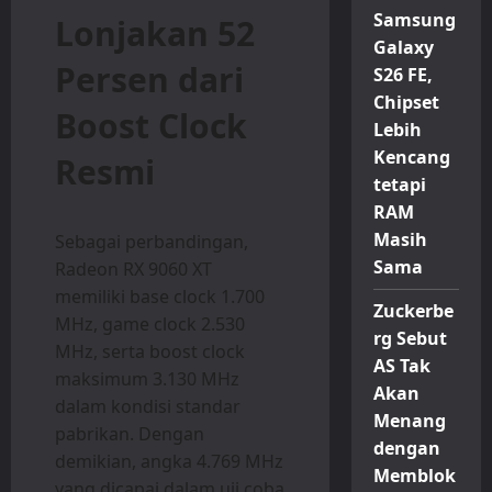
Samsung
Lonjakan 52
Galaxy
Persen dari
S26 FE,
Chipset
Boost Clock
Lebih
Kencang
Resmi
tetapi
RAM
Masih
Sebagai perbandingan,
Sama
Radeon RX 9060 XT
memiliki base clock 1.700
Zuckerbe
MHz, game clock 2.530
rg Sebut
MHz, serta boost clock
AS Tak
maksimum 3.130 MHz
Akan
dalam kondisi standar
Menang
pabrikan. Dengan
dengan
demikian, angka 4.769 MHz
Memblok
yang dicapai dalam uji coba