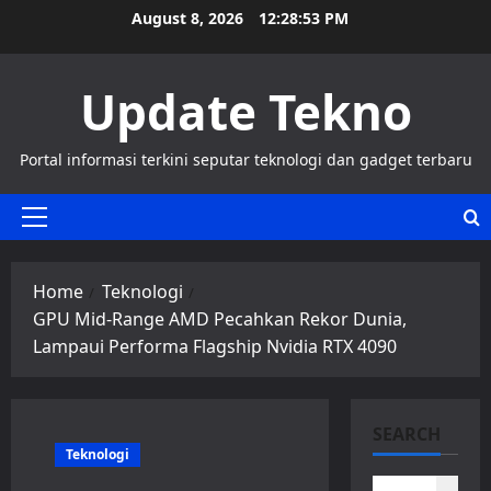
Skip
August 8, 2026
12:28:54 PM
to
content
Update Tekno
Portal informasi terkini seputar teknologi dan gadget terbaru
Primary
Menu
Home
Teknologi
GPU Mid-Range AMD Pecahkan Rekor Dunia,
Lampaui Performa Flagship Nvidia RTX 4090
SEARCH
Teknologi