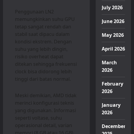
July 2026
Penggunaan LN2
memungkinkan suhu GPU
June 2026
tetap sangat rendah dan
stabil saat dipacu dalam
May 2026
kondisi ekstrem. Dengan
April 2026
suhu yang lebih dingin,
risiko overheat dapat
March
ditekan sehingga frekuensi
2026
clock bisa didorong lebih
tinggi dari batas normal.
February
2026
Meski demikian, AMD tidak
merinci konfigurasi teknis
January
yang digunakan. Informasi
2026
seperti voltase, suhu
operasional detail, varian
December
memori (8 GB atau 16 GB),
2025