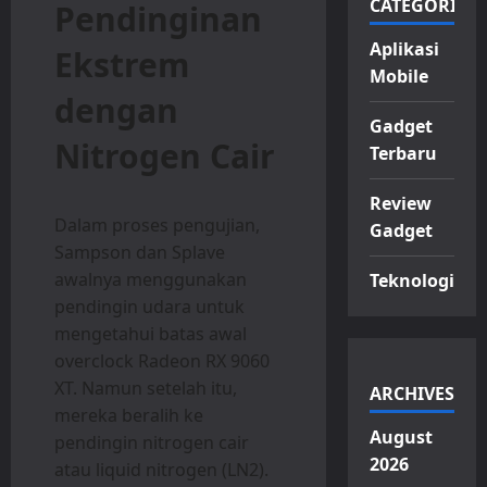
CATEGORIES
Pendinginan
Aplikasi
Ekstrem
Mobile
dengan
Gadget
Nitrogen Cair
Terbaru
Review
Dalam proses pengujian,
Gadget
Sampson dan Splave
awalnya menggunakan
Teknologi
pendingin udara untuk
mengetahui batas awal
overclock Radeon RX 9060
XT. Namun setelah itu,
ARCHIVES
mereka beralih ke
August
pendingin nitrogen cair
2026
atau liquid nitrogen (LN2).