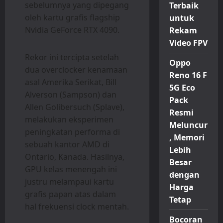
sebelumnya yang dipegang
Terbaik
oleh kartu grafis flagship
untuk
Nvidia GeForce RTX 4090.
Rekam
Video FPV
Rekor ini tercipta setelah
Oppo
dua overclocker kenamaan
Reno 16 F
asal Amerika Serikat, Bill
5G Eco
Alverson (Sampson) dan
Pack
Allen Golibersuch (Splave),
Resmi
melakukan eksperimen
Meluncur
peningkatan performa di
, Memori
sebuah kantor AMD di
Lebih
Ontario, Kanada. Hasilnya,
Besar
GPU kelas menengah ini
dengan
justru melampaui kartu
Harga
grafis papan atas dalam
Tetap
hal frekuensi clock mentah.
Bocoran