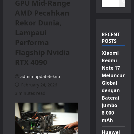
GPU Mid-Range
Search
AMD Pecahkan
Rekor Dunia,
Lampaui
RECENT
Performa
POSTS
Flagship Nvidia
Xiaomi
RTX 4090
Redmi
Note 17
Meluncur
admin updatetekno
Global
February 24, 2026
dengan
3 minutes read
Baterai
Jumbo
8.000
mAh
Huawei