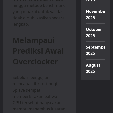
hingga metode benchmark
November
yang dipakai untuk validasi
2025
tidak dipublikasikan secara
lengkap.
October
2025
Melampaui
September
Prediksi Awal
2025
Overclocker
August
2025
Sebelum pengujian
mencapai titik tertinggi,
Splave sempat
memperkirakan bahwa
GPU tersebut hanya akan
mampu menembus kisaran