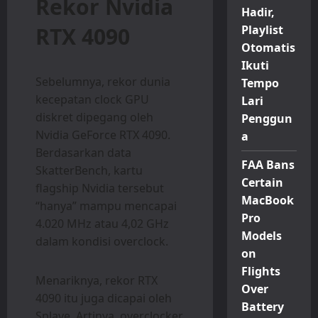
Rekor Nvidia
Hadir,
RTX 4090
Playlist
Otomatis
Ikuti
Sebelumnya, rekor dunia
Tempo
kecepatan clock GPU
Lari
diskret dipegang oleh
Penggun
Nvidia GeForce RTX 4090.
a
Berdasarkan data
FAA Bans
SkatterBench, kartu
Certain
flagship Nvidia tersebut
MacBook
“hanya” mampu mencapai
Pro
4.020 MHz atau 4,02 GHz
Models
dalam kondisi overclock.
on
Flights
Menariknya, rekor RTX
Over
4090 itu juga dicapai oleh
Battery
Splave. Artinya, overclocker