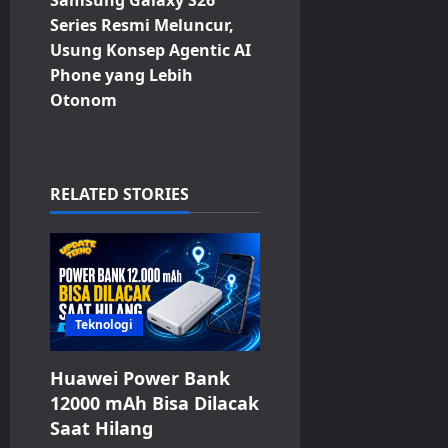
n
Series Resmi Meluncur,
Usung Konsep Agentic AI
a
Phone yang Lebih
v
Otonom
i
g
RELATED STORIES
a
t
i
Teknologi
o
Huawei Power Bank
n
12000 mAh Bisa Dilacak
Saat Hilang