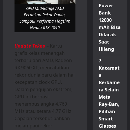
Power
GPU Mid-Range AMD
Bank
Pecahkan Rekor Dunia,
12000
Lampaui Performa Flagship
mAh Bisa
Nvidia RTX 4090
Dilacak
Saat
Update Tekno
– Kartu
Hilang
grafis kelas menengah
terbaru dari AMD, Radeon
7
RX 9060 XT, mencatatkan
Kacamat
rekor dunia baru dalam hal
a
kecepatan clock GPU.
Berkame
Dalam pengujian ekstrem,
ra Selain
GPU ini berhasil
Meta
menembus angka 4.769
Ray-Ban,
MHz atau setara 4,77 GHz.
Pilihan
Capaian tersebut bahkan
Smart
melampaui rekor
Glasses