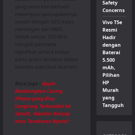
Safety
yang sama kini berhasil
Concerns
melampaui pencapaiannya
sendiri dengan GPU kelas
Vivo T5e
menengah dari AMD.
Resmi
Selisih sekitar 700 MHz
Hadir
menjadi pembeda
dengan
signifikan antara kedua
Baterai
kartu grafis tersebut dalam
5.500
konteks overclock ekstrem.
mAh,
Pilihan
HP
Baca Juga :
Apple
Murah
Kembangkan Casing
yang
iPhone yang Bisa
Tangguh
Langsung Terkoneksi ke
Satelit, Sekadar Konsep
atau Terobosan Nyata?