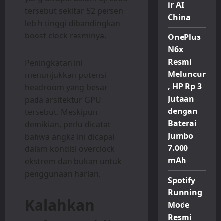
ir AI
tersebut sekitar 52 persen
China
lebih tinggi dibandingkan
boost clock resminya.
OnePlus
N6x
Resmi
Peningkatan ini
Meluncur
menunjukkan potensi
, HP Rp 3
headroom yang besar
Jutaan
pada arsitektur GPU
dengan
tersebut. Meskipun
Baterai
demikian, perlu dicatat
Jumbo
bahwa angka ini dicapai
7.000
dalam kondisi overclock
mAh
ekstrem dan bukan untuk
penggunaan harian.
Spotify
Running
Kalahkan
Mode
Resmi