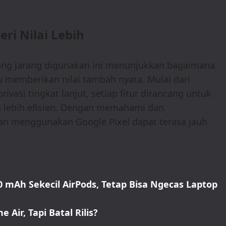
ri Nilai Lebih
l yang jarang digunakan ini menunjukkan bagaimana
memberikan nilai tambah nyata. Mulai dari
vasi tingkat lanjut, setiap fitur dirancang untuk
a lebih efisien. Dengan memahami dan
man menggunakan Google Pixel dapat terasa jauh
 mAh Sekecil AirPods, Tetap Bisa Ngecas Laptop
Air, Tapi Batal Rilis?