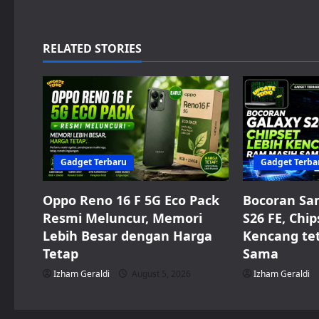
t
n
RELATED STORIES
a
v
i
g
Gadget Terbaru
Gadget Terba
a
Oppo Reno 16 F 5G Eco Pack
Bocoran Sa
Resmi Meluncur, Memori
S26 FE, Chip
t
Lebih Besar dengan Harga
Kencang te
i
Tetap
Sama
Izham Geraldi
August 5, 2026
Izham Geraldi
o
n