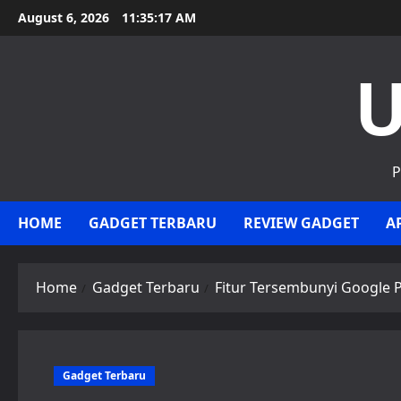
Skip
August 6, 2026
11:35:18 AM
to
content
U
P
HOME
GADGET TERBARU
REVIEW GADGET
A
Home
Gadget Terbaru
Fitur Tersembunyi Google P
Gadget Terbaru