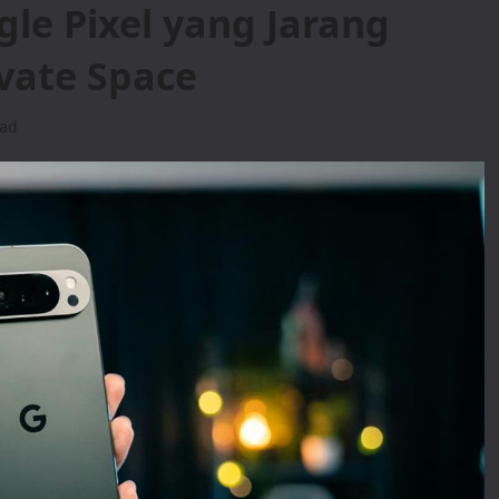
le Pixel yang Jarang
ivate Space
ead