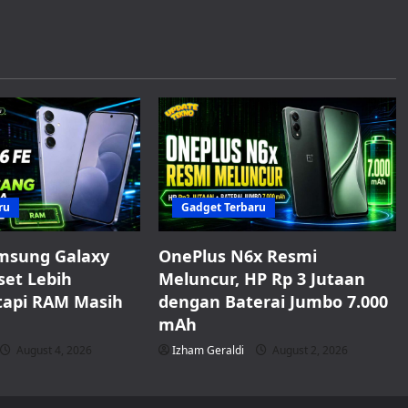
ru
Gadget Terbaru
msung Galaxy
OnePlus N6x Resmi
set Lebih
Meluncur, HP Rp 3 Jutaan
tapi RAM Masih
dengan Baterai Jumbo 7.000
mAh
August 4, 2026
Izham Geraldi
August 2, 2026