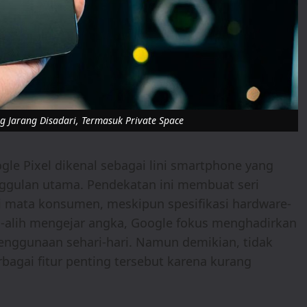
ng Jarang Disadari, Termasuk Private Space
gle Pixel dikenal sebagai lini smartphone yang
gulan utama. Pendekatan ini membuat seri
 di mata konsumen, meskipun spesifikasi hardware-
Alih-alih mengejar angka, Google fokus menghadirkan
penggunaan sehari-hari. Namun demikian, tidak
bagai fitur penting tersebut karena kurang