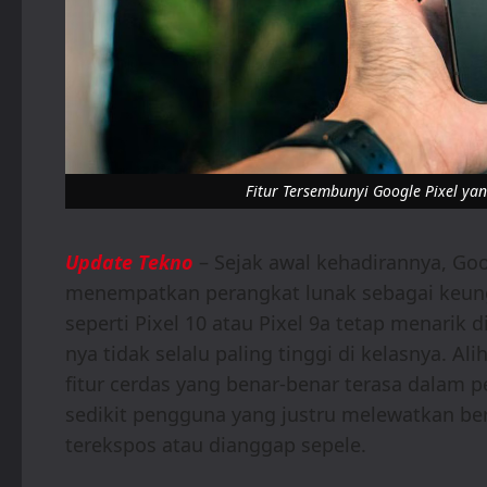
Fitur Tersembunyi Google Pixel ya
Update Tekno
– Sejak awal kehadirannya, Goo
menempatkan perangkat lunak sebagai keung
seperti Pixel 10 atau Pixel 9a tetap menarik
nya tidak selalu paling tinggi di kelasnya. 
fitur cerdas yang benar-benar terasa dalam 
sedikit pengguna yang justru melewatkan ber
terekspos atau dianggap sepele.