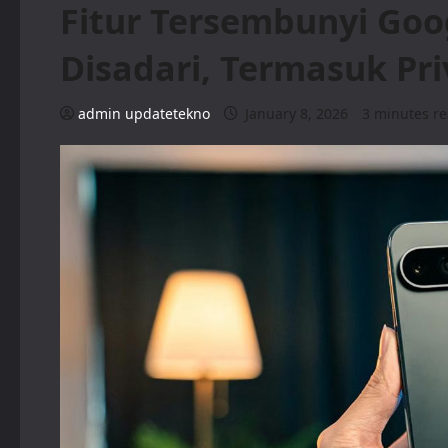
Fitur Tersembunyi Goog
Disadari, Termasuk Pr
admin updatetekno
January 8, 2026
3 minutes r