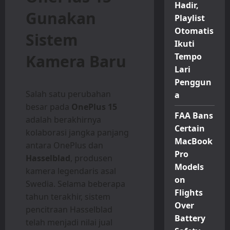
Hadir,
Gunakan
Playlist
Otomatis
Sistem
Ikuti
Kamera Baru
Tempo
Lari
Penggun
Salah satu perubahan
a
besar pada
OnePlus 15
FAA Bans
adalah berakhirnya
Certain
kolaborasi jangka panjang
MacBook
antara OnePlus dan
Pro
Hasselblad
, produsen
Models
kamera legendaris asal
on
Swedia. Selama beberapa
Flights
tahun terakhir, sistem
Over
pencitraan Hasselblad
Battery
telah menjadi nilai jual