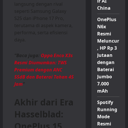
ir AI
langsung dengan rival
China
seperti Samsung Galaxy
S25 dan iPhone 17 Pro,
OnePlus
terutama di aspek kamera,
N6x
performa, serta efisiensi
Resmi
daya.
Meluncur
, HP Rp 3
Jutaan
“Baca juga:
Oppo Enco X3s
dengan
Resmi Diumumkan: TWS
Baterai
Premium dengan ANC
Jumbo
55dB dan Baterai Tahan 45
7.000
Jam
“
mAh
Akhir dari Era
Spotify
Running
Hasselblad:
Mode
OnePlus 15
Resmi