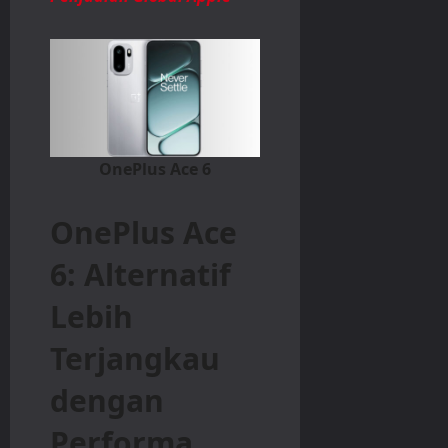
OnePlus Ace 6
OnePlus Ace
6: Alternatif
Lebih
Terjangkau
dengan
Performa