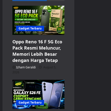
g
a
t
Gadget Terbaru
i
Oppo Reno 16 F 5G Eco
o
Pack Resmi Meluncur,
n
Memori Lebih Besar
dengan Harga Tetap
Izham Geraldi
August 5,
2026
Gadget Terbaru