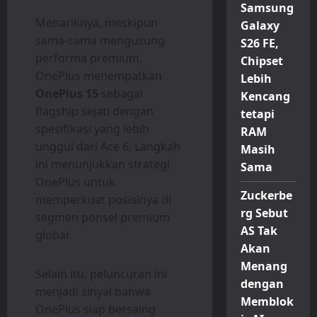
Samsung
Menariknya, meskipun
Galaxy
sama-sama mengusung
S26 FE,
performa premium,
Chipset
OnePlus menempatkan
Lebih
OnePlus 15
sebagai
Kencang
flagship sejati dengan
tetapi
spesifikasi yang lebih
RAM
unggul dari Ace 6. Langkah
Masih
ini menunjukkan strategi
Sama
OnePlus untuk
Zuckerbe
memperkuat posisinya di
rg Sebut
segmen ponsel premium
AS Tak
global.
Akan
Menang
Selain itu, peluncuran ini
dengan
menjadi sinyal bahwa
Memblok
OnePlus siap bersaing