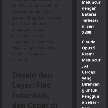
Meluncur
OnePlus untuk berdiri di
dengan
atas kaki sendiri. Meski
Baterai
sempat diragukan, transisi
Terbesar
ini justru membuka
di Seri
peluang baru bagi
X300
perusahaan untuk
menghadirkan ciri khas
Claude
visual yang lebih orisinal
Opus 5
dan efisien secara
Resmi
teknologi.
Meluncur
, AI
Cerdas
Desain dan
yang
Layar: Flat,
Dirancan
g untuk
Futuristik,
Penggun
a Sehari-
dan Cepat di