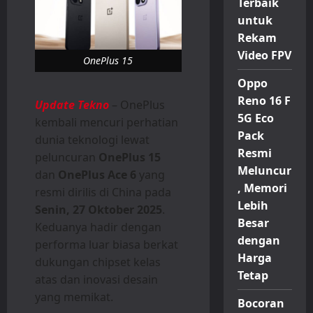
Terbaik
untuk
Rekam
Video FPV
OnePlus 15
Oppo
Reno 16 F
Update Tekno
– OnePlus
5G Eco
kembali mencuri perhatian
Pack
dunia teknologi lewat
Resmi
peluncuran
OnePlus 15
Meluncur
dan
OnePlus Ace 6
yang
, Memori
resmi dirilis di China pada
Lebih
Senin, 27 Oktober 2025
.
Besar
Keduanya hadir dengan
dengan
performa luar biasa berkat
Harga
dukungan chipset kelas
Tetap
atas dan inovasi desain
yang memikat.
Bocoran