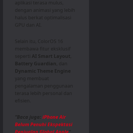
aplikasi terasa mulus,
dengan animasi yang lebih
halus berkat optimalisasi
GPU dan AI.
Selain itu, ColorOS 16
membawa fitur eksklusif
seperti
AI Smart Layout
,
Battery Guardian
, dan
Dynamic Theme Engine
yang membuat
pengalaman penggunaan
terasa lebih personal dan
efisien.
“Baca juga:
iPhone Air
Belum Penuhi Ekspektasi
Penjualan Global Apple
“