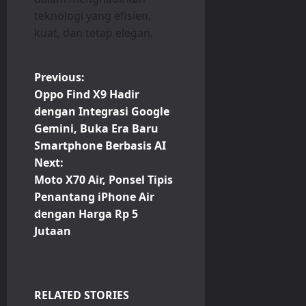
teknologi yang efisien,
kuat, dan tetap elegan.
P
Previous:
Oppo Find X9 Hadir
o
dengan Integrasi Google
Gemini, Buka Era Baru
s
Smartphone Berbasis AI
t
Next:
Moto X70 Air, Ponsel Tipis
n
Penantang iPhone Air
dengan Harga Rp 5
a
Jutaan
v
i
RELATED STORIES