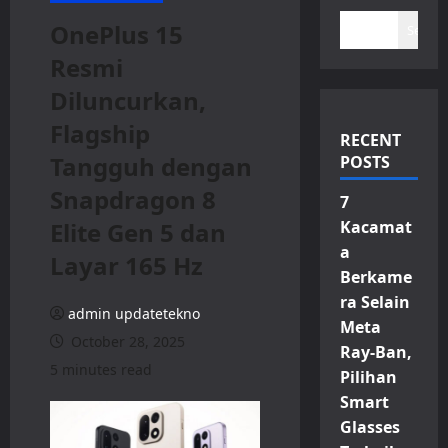
OnePlus 15
Search
Resmi
Diluncurkan,
Flagship
RECENT
Tangguh dengan
POSTS
Snapdragon 8
7
Elite Gen 5 dan
Kacamat
a
Layar 165 Hz
Berkame
ra Selain
admin updatetekno
Meta
October 28, 2025
Ray-Ban,
5 minutes read
Pilihan
Smart
Glasses