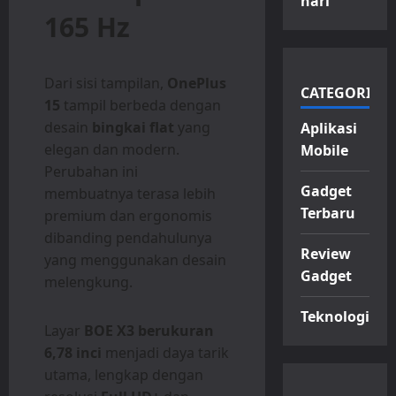
hari
165 Hz
Dari sisi tampilan,
OnePlus
CATEGORIES
15
tampil berbeda dengan
desain
bingkai flat
yang
Aplikasi
elegan dan modern.
Mobile
Perubahan ini
Gadget
membuatnya terasa lebih
Terbaru
premium dan ergonomis
dibanding pendahulunya
Review
yang menggunakan desain
Gadget
melengkung.
Teknologi
Layar
BOE X3 berukuran
6,78 inci
menjadi daya tarik
utama, lengkap dengan