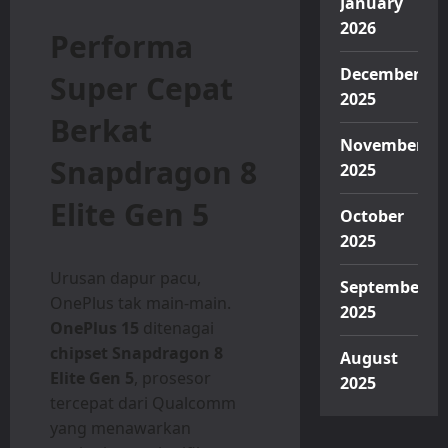
January
2026
Performa
December
Super Cepat
2025
Berkat
November
Snapdragon 8
2025
Elite Gen 5
October
2025
Urusan dapur pacu,
September
OnePlus tak main-main.
2025
OnePlus 15
ditenagai
chipset Snapdragon 8
August
Elite Gen 5
, prosesor
2025
tercepat dari Qualcomm
yang menawarkan