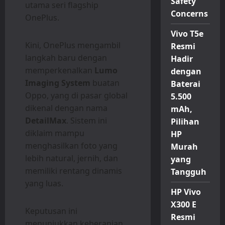
Safety
utama seri flagship
Concerns
OnePlus.
Vivo T5e
Kini, OnePlus mengambil
Resmi
langkah baru dengan
Hadir
memperkenalkan
Lumo
dengan
Imaging System
buatan
Baterai
Oppo, yang di pasar global
5.500
dikenal dengan nama
mAh,
DetailMax
. Sistem ini
Pilihan
diklaim mampu
HP
menghasilkan foto yang
Murah
lebih natural, jernih, dan
yang
memiliki rentang dinamis
Tangguh
yang luas.
HP Vivo
X300 E
Keputusan ini
Resmi
menunjukkan keberanian