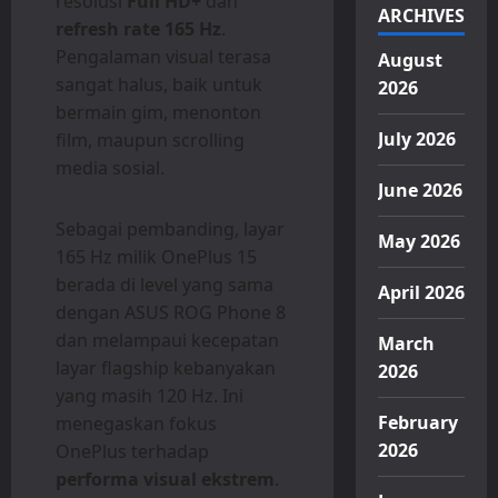
resolusi
Full HD+
dan
ARCHIVES
refresh rate 165 Hz
.
Pengalaman visual terasa
August
sangat halus, baik untuk
2026
bermain gim, menonton
July 2026
film, maupun scrolling
media sosial.
June 2026
Sebagai pembanding, layar
May 2026
165 Hz milik OnePlus 15
berada di level yang sama
April 2026
dengan ASUS ROG Phone 8
dan melampaui kecepatan
March
layar flagship kebanyakan
2026
yang masih 120 Hz. Ini
February
menegaskan fokus
2026
OnePlus terhadap
performa visual ekstrem
.