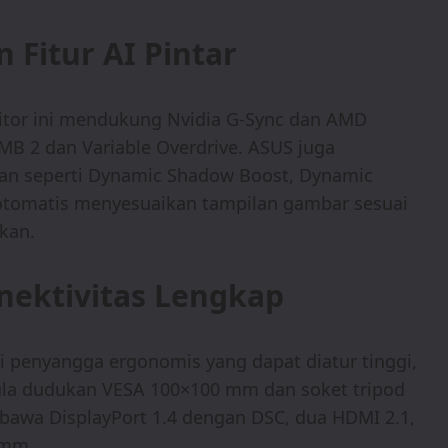
 Fitur AI Pintar
itor ini mendukung Nvidia G-Sync dan AMD
B 2 dan Variable Overdrive. ASUS juga
tan seperti Dynamic Shadow Boost, Dynamic
ara otomatis menyesuaikan tampilan gambar sesuai
kan.
nektivitas Lengkap
pi penyangga ergonomis yang dapat diatur tinggi,
 pula dudukan VESA 100×100 mm dan soket tripod
embawa DisplayPort 1.4 dengan DSC, dua HDMI 2.1,
 mm.