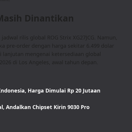
Masih Dinantikan
dwal rilis global ROG Strix XG27JCG. Namun,
a pre-order dengan harga sekitar 6.499 dolar
i lanjutan mengenai ketersediaan global
2026 di Los Angeles, awal tahun depan.
Indonesia, Harga Dimulai Rp 20 Jutaan
, Andalkan Chipset Kirin 9030 Pro