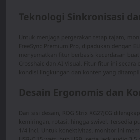
Teknologi Sinkronisasi dan
Untuk menjaga pergerakan tetap tajam, mon
FreeSync Premium Pro, dipadukan dengan ELM
menyematkan fitur berbasis kecerdasan bua
Crosshair, dan AI Visual. Fitur-fitur ini sec
kondisi lingkungan dan konten yang ditampil
Desain Ergonomis dan Ko
Dari sisi desain, ROG Strix XG27JCG dilengka
kemiringan, rotasi, hingga swivel. Tersedia
1/4 inci. Untuk konektivitas, monitor ini m
USB-C 15 watt, hub USB, serta jack audio 3,5