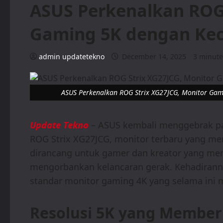
ASUS Perkenalkan ROG 
Gaming 5K dengan Kec
admin updatetekno
December 14, 2025
3 minute
ASUS Perkenalkan ROG Strix XG27JCG, Monitor Gam
Update Tekno
– ASUS kembali menggebrak p
ROG Strix XG27JCG, monitor terbaru yang mem
dirancang untuk gamer dan kreator yang men
mengorbankan kelancaran gerak. Kehadirann
standar monitor gaming 4K yang selama ini 
Resolusi 5K yang Memberi