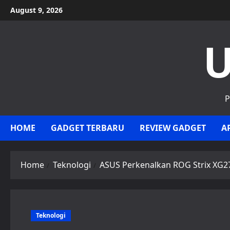
Skip
August 9, 2026
to
content
U
P
HOME
GADGET TERBARU
REVIEW GADGET
A
Home
Teknologi
ASUS Perkenalkan ROG Strix XG2
Teknologi