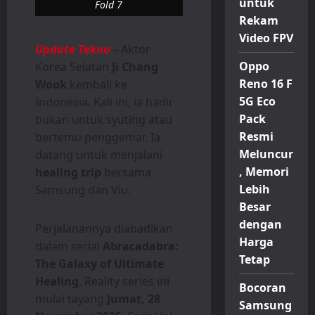
untuk
Fold 7
Rekam
Video FPV
Update Tekno
– Aktor
Oppo
Korea Selatan
Ji Chang
Reno 16 F
Wook
kembali ke
5G Eco
Indonesia. Kali ini, ia hadir
Pack
bukan untuk syuting atau
Resmi
bertemu penggemar. Ia
Meluncur
datang untuk menjalani
, Memori
healing trip
bersama
Lebih
Samsung dan Viu.
Besar
dengan
Perjalanannya diabadikan
Harga
dalam serial
Abracadabra:
Tetap
The Galaxy of Ultimate
Healing
. Reality series ini
Bocoran
mulai tayang
Jumat, 28
Samsung