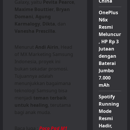
China
Galaxy, yaitu
Pevita Pearce
,
Maxime Bouttier
,
Bryan
OnePlus
Domani
,
Agung
N6x
Karmalogy
,
Dikta
, dan
Resmi
Vanesha Prescilla
.
Meluncur
, HP Rp 3
Menurut
Andi Airin
, Head
Jutaan
of MX Marketing Samsung
dengan
Indonesia, proyek ini
Baterai
bukan sekadar promosi.
Jumbo
Tujuannya adalah
7.000
menunjukkan bagaimana
mAh
teknologi Samsung bisa
Spotify
menjadi
teman terbaik
Running
untuk healing
, terutama
Mode
bagi anak muda.
Resmi
Hadir,
Baca Juga :
Poco Pad M1