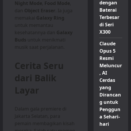
dengan
Night Mode
,
Food Mode
,
Baterai
dan
Object Eraser
. Ia juga
Terbesar
memakai
Galaxy Ring
di Seri
untuk memantau
X300
kesehatannya dan
Galaxy
Buds
untuk menikmati
Claude
musik saat perjalanan.
Opus 5
Resmi
Cerita Seru
Meluncur
, AI
dari Balik
Cerdas
Layar
yang
Dirancan
g untuk
Dalam gala premiere di
Penggun
Jakarta Selatan, para
a Sehari-
pemain membagikan kisah
hari
mereka. Salah satu momen