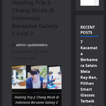
Healing Trip Ji
Search
Chang Wook di
Indonesia
Bersama Galaxy
RECENT
Z Fold 7
POSTS
7
admin updatetekno
Kacamat
November 29, 2025
a
2 minutes read
Berkame
ra Selain
Meta
Ray-Ban,
Pilihan
Smart
Glasses
Healing Trip Ji Chang Wook di
Terbaik
Indonesia Bersama Galaxy Z