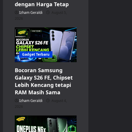
n
dengan Harga Tetap
Izham Geraldi
August 5,
2026
Gadget Terbaru
Bocoran Samsung
Galaxy S26 FE, Chipset
Lebih Kencang tetapi
RAM Masih Sama
Izham Geraldi
August 4,
2026