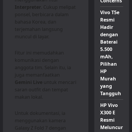
Concerns
Interpreter
. Cukup melipat
Vivo T5e
ponsel, berbicara dalam
Resmi
bahasa Korea, dan
Hadir
terjemahan langsung
dengan
muncul di layar.
Baterai
5.500
Fitur ini memudahkan
mAh,
komunikasi dengan
Pilihan
anggota tim. Selain itu, ia
HP
juga memanfaatkan
Murah
Gemini Live
untuk mencari
yang
saran outfit dan tempat
Tangguh
makan lokal.
HP Vivo
X300 E
Untuk dokumentasi, ia
Resmi
menggunakan kamera
Meluncur
Galaxy Z Fold 7 dengan