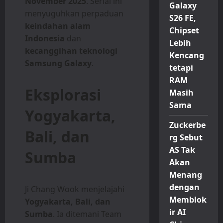
November 2025
. Serial ini
Galaxy
menyuguhkan perpaduan
S26 FE,
keindahan alam
Chipset
Indonesia
dan
Lebih
kecanggihan teknologi
Kencang
Samsung Galaxy
.
tetapi
RAM
Eksplorasi
Masih
Sama
Yogyakarta,
Zuckerbe
Bali, dan
rg Sebut
AS Tak
Sumba
Akan
Menang
dengan
Ji Chang Wook menjelajahi
Memblok
Yogyakarta, Bali, dan
ir AI
Sumba
. Ia ditemani Team