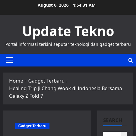
Skip
August 6, 2026
1:54:32 AM
to
content
Update Tekno
Portal informasi terkini seputar teknologi dan gadget terbaru
Primary
Menu
Home
Gadget Terbaru
Healing Trip Ji Chang Wook di Indonesia Bersama
Galaxy Z Fold 7
SEARCH
Gadget Terbaru