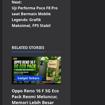
s
Next:
t
Uji Performa Poco F8 Pro
saat Bermain Mobile
n
Legends: Grafik
Maksimal, FPS Stabil
a
v
i
RELATED STORIES
g
a
t
Gadget Terbaru
i
Oppo Reno 16 F 5G Eco
Pack Resmi Meluncur,
o
Memori Lebih Besar