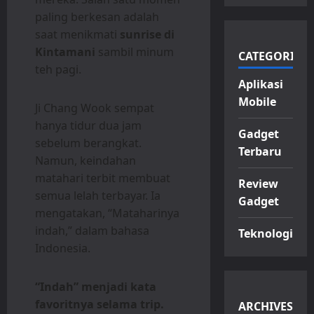
paling berkesan adalah
saat menikmati
sunrise di
Kintamani
sambil minum
CATEGORIES
teh pagi.
Aplikasi
Mobile
Ji Chang Wook sempat
hanya tidur dua jam
Gadget
sebelum berangkat.
Terbaru
Namun, keindahan
matahari terbit membuat
Review
semua lelah terbayar. Ia
Gadget
mengatakan, “Mataharinya
indah,” dalam bahasa
Teknologi
Indonesia.
“Indah” menjadi kata
favoritnya selama trip.
ARCHIVES