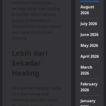
Vanesha Prescilla juga
August
berbagi kesan saat syuting
2026
di Sumba. Meski sempat
gugup, ia menyebut Ji
July 2026
Chang Wook sangat ramah
dan cepat mencairkan
June 2026
suasana.
May 2026
Lebih dari
April 2026
Sekadar
March
Healing
2026
February
Para pemain sepakat, serial
2026
ini bukan hanya soal
teknologi atau jalan-jalan.
January
Ini adalah pengalaman