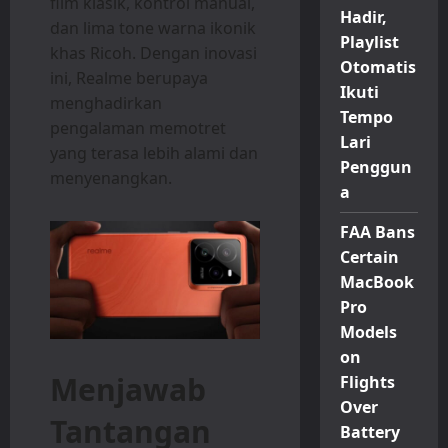
film klasik, kontrol manual,
Hadir,
dan lima tone warna ikonik
Playlist
khas Ricoh. Dengan inovasi
Otomatis
ini, Realme berupaya
Ikuti
menghadirkan
Tempo
pengalaman memotret
Lari
yang terasa lebih alami dan
Penggun
menyenangkan.
a
FAA Bans
Certain
MacBook
Pro
Models
on
Menjawab
Flights
Over
Tantangan
Battery