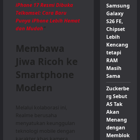
iPhone 17 Resmi Dibuka
Samsung
Telkomsel: Cara Baru
Galaxy
Punya iPhone Lebih Hemat
S26 FE,
dan Mudah
“
Chipset
Lebih
Kencang
Membawa
tetapi
Jiwa Ricoh ke
RAM
Masih
Smartphone
Sama
Modern
Zuckerbe
rg Sebut
AS Tak
Melalui kolaborasi ini,
Akan
Realme berusaha
Menang
menyatukan keunggulan
dengan
teknologi mobile dengan
Memblok
karakter khas kamera