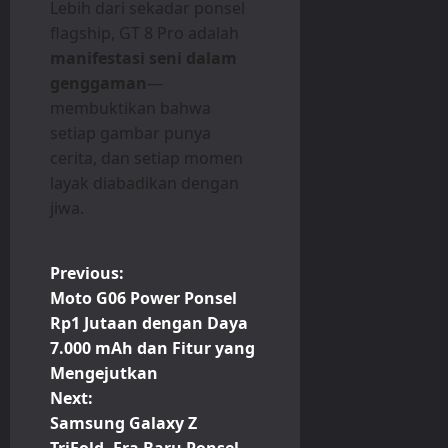
Lebih dari sekadar ponsel
flagship, GT 8 Pro adalah
manifestasi seni dalam
genggaman
—
membuktikan bahwa
setiap gambar punya
cerita, dan setiap momen
layak diabadikan dengan
jiwa.
P
Previous:
Moto G06 Power Ponsel
o
Rp1 Jutaan dengan Daya
7.000 mAh dan Fitur yang
s
Mengejutkan
t
Next:
Samsung Galaxy Z
TriFold, Era Baru Ponsel