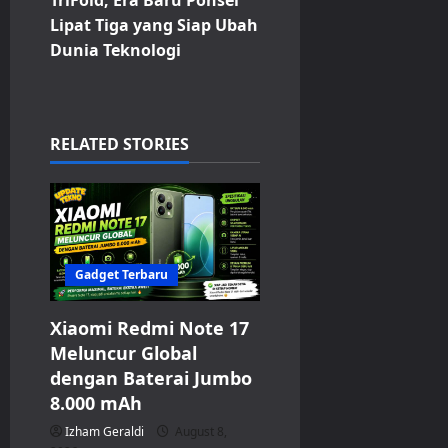
n
Lipat Tiga yang Siap Ubah
a
Dunia Teknologi
v
i
RELATED STORIES
g
a
t
Gadget Terbaru
i
Xiaomi Redmi Note 17
o
Meluncur Global
n
dengan Baterai Jumbo
8.000 mAh
Izham Geraldi
August 8,