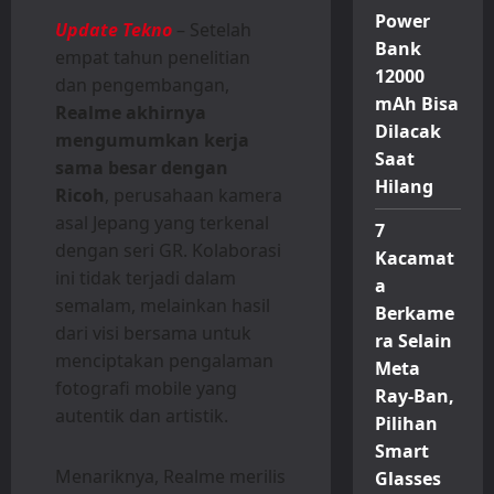
Power
Update Tekno
– Setelah
Bank
empat tahun penelitian
12000
dan pengembangan,
mAh Bisa
Realme akhirnya
Dilacak
mengumumkan kerja
Saat
sama besar dengan
Hilang
Ricoh
, perusahaan kamera
asal Jepang yang terkenal
7
dengan seri GR. Kolaborasi
Kacamat
ini tidak terjadi dalam
a
semalam, melainkan hasil
Berkame
dari visi bersama untuk
ra Selain
menciptakan pengalaman
Meta
fotografi mobile yang
Ray-Ban,
autentik dan artistik.
Pilihan
Smart
Menariknya, Realme merilis
Glasses