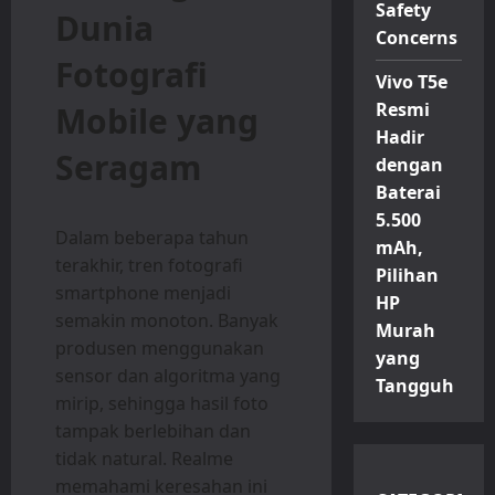
Safety
Dunia
Concerns
Fotografi
Vivo T5e
Resmi
Mobile yang
Hadir
Seragam
dengan
Baterai
5.500
Dalam beberapa tahun
mAh,
terakhir, tren fotografi
Pilihan
smartphone menjadi
HP
semakin monoton. Banyak
Murah
produsen menggunakan
yang
sensor dan algoritma yang
Tangguh
mirip, sehingga hasil foto
tampak berlebihan dan
tidak natural. Realme
memahami keresahan ini