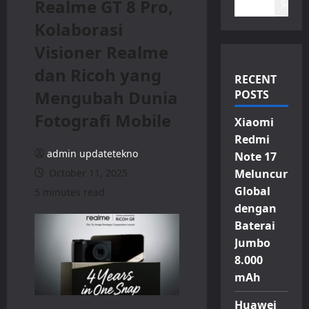
Realme GT 8 Pro,
Search
Kolaborasi
Visioner Realme
dan Ricoh yang
RECENT
Mengubah Dunia
POSTS
Fotografi Mobile
Xiaomi
Redmi
admin updatetekno
Note 17
October 11, 2025
Meluncur
Global
5 minutes read
dengan
Baterai
Jumbo
8.000
mAh
Huawei