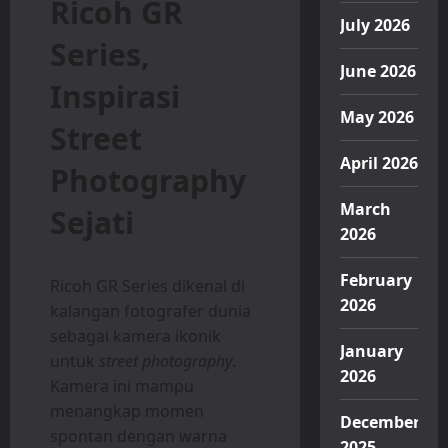
Ricoh GR
July 2026
Series,
June 2026
Inspirasi
May 2026
Street
April 2026
Photography
March
Sejati
2026
February
Ricoh GR Series dikenal di
2026
kalangan fotografer dunia
sebagai kamera ikonik
January
untuk
street photography
.
2026
Kamera ini mampu
menangkap momen
December
spontan dengan warna
2025