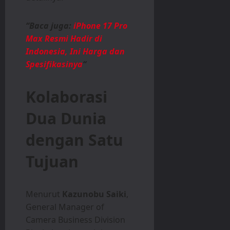
“Baca juga:
iPhone 17 Pro
Max Resmi Hadir di
Indonesia, Ini Harga dan
Spesifikasinya
“
Kolaborasi
Dua Dunia
dengan Satu
Tujuan
Menurut
Kazunobu Saiki
,
General Manager of
Camera Business Division