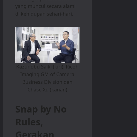
yang muncul secara alami
di kehidupan sehari-hari.
Kazunobu Saiki (kiri), Ricoh
Imaging GM of Camera
Business Division dan
Chase Xu (kanan)
Snap by No
Rules,
Gerakan