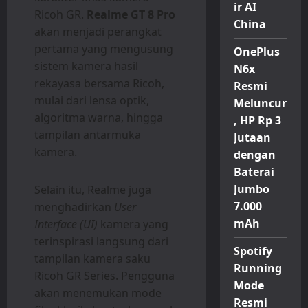
ir AI
Ricoh GR.
Realme GT 8 Pro
China
akan menjadi perangkat
pertama yang mengusung
OnePlus
sistem kamera hasil
N6x
rekayasa bersama Ricoh,
Resmi
mulai dari lensa optik,
Meluncur
algoritma warna, hingga
, HP Rp 3
tampilan antarmuka
Jutaan
kamera.
dengan
Baterai
Jumbo
Selain itu, Realme juga
7.000
menghadirkan
User
mAh
Interface (UI)
kamera yang
terinspirasi langsung dari
Spotify
tampilan kamera saku
Running
Ricoh GR Series. Pengguna
Mode
akan menemukan mode
Resmi