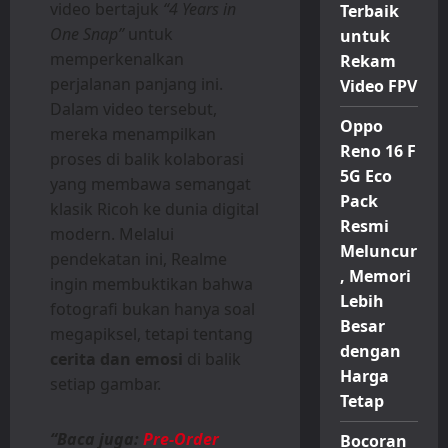
video bertajuk
“4 Years in
Terbaik
One Snap”
untuk
untuk
memperkenalkan
Rekam
perjalanan panjang ini.
Video FPV
Dalam video tersebut,
Oppo
mereka menampilkan
Reno 16 F
proses di balik kolaborasi
5G Eco
yang membawa semangat
Pack
klasik Ricoh ke dunia digital
Resmi
modern. Melalui
Meluncur
pendekatan ini, Realme
, Memori
ingin membuktikan bahwa
Lebih
fotografi bukan hanya soal
Besar
megapiksel, tetapi tentang
dengan
cerita dan emosi
di balik
Harga
setiap gambar.
Tetap
“Baca juga:
Pre-Order
Bocoran