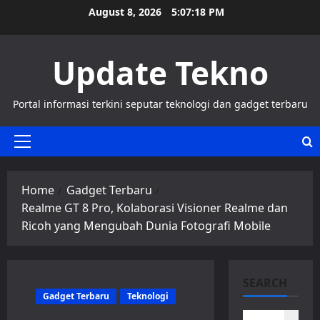
Skip
August 8, 2026
5:07:19 PM
to
content
Update Tekno
Portal informasi terkini seputar teknologi dan gadget terbaru
Primary
Menu
Home
Gadget Terbaru
Realme GT 8 Pro, Kolaborasi Visioner Realme dan
Ricoh yang Mengubah Dunia Fotografi Mobile
SEARCH
Gadget Terbaru
Teknologi