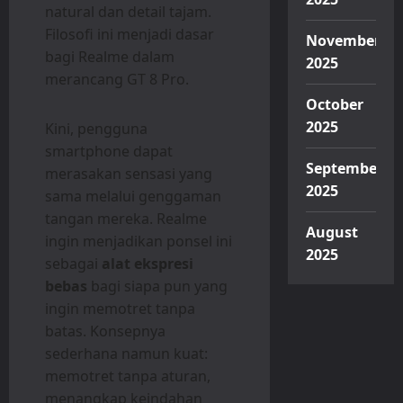
natural dan detail tajam.
Filosofi ini menjadi dasar
November
bagi Realme dalam
2025
merancang GT 8 Pro.
October
2025
Kini, pengguna
smartphone dapat
September
merasakan sensasi yang
2025
sama melalui genggaman
tangan mereka. Realme
August
ingin menjadikan ponsel ini
2025
sebagai
alat ekspresi
bebas
bagi siapa pun yang
ingin memotret tanpa
batas. Konsepnya
sederhana namun kuat:
memotret tanpa aturan,
menangkap keindahan