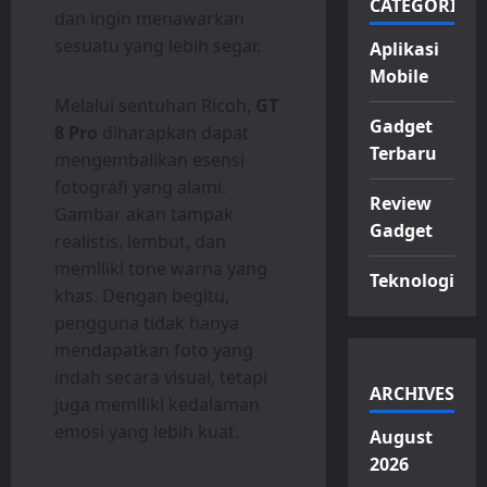
CATEGORIES
dan ingin menawarkan
sesuatu yang lebih segar.
Aplikasi
Mobile
Melalui sentuhan Ricoh,
GT
Gadget
8 Pro
diharapkan dapat
Terbaru
mengembalikan esensi
fotografi yang alami.
Review
Gambar akan tampak
Gadget
realistis, lembut, dan
memiliki tone warna yang
Teknologi
khas. Dengan begitu,
pengguna tidak hanya
mendapatkan foto yang
indah secara visual, tetapi
ARCHIVES
juga memiliki kedalaman
emosi yang lebih kuat.
August
2026