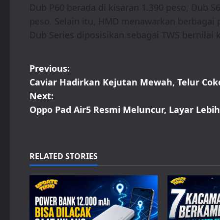
Dub P60 berada di kisaran 1.390 peso, Dub S6
peso. Selain itu, HMD menawarkan berbagai p
Dub Series diposisikan sebagai TWS bernilai k
P
Previous:
Caviar Hadirkan Kejutan Mewah, Telur Cok
o
Next:
s
Oppo Pad Air5 Resmi Meluncur, Layar Lebi
t
n
RELATED STORIES
a
v
i