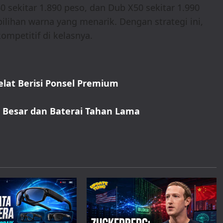
0 sekitar 1.890 peso, dan Dub X50 sekitar 1.990
ilihan warna yang menarik. Dengan strategi ini,
ompetitif di kelasnya.
elat Berisi Ponsel Premium
h Besar dan Baterai Tahan Lama