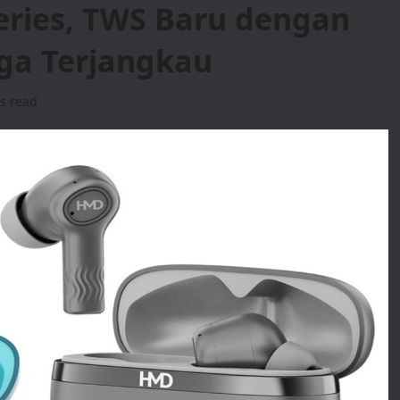
ries, TWS Baru dengan
ga Terjangkau
s read