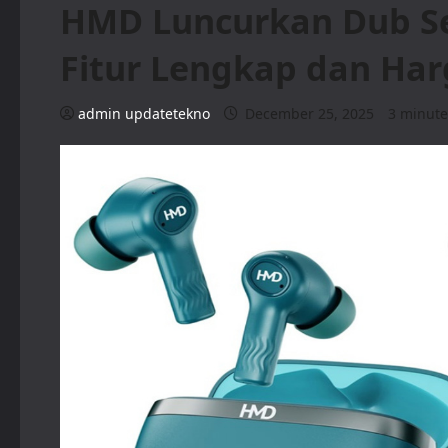
HMD Luncurkan Dub Se
Fitur Lengkap dan Har
admin updatetekno
December 25, 2025
3 minute