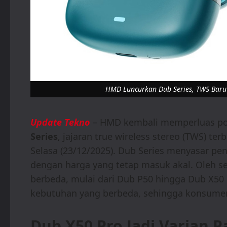
HMD Luncurkan Dub Series, TWS Baru
Update Tekno
– HMD kembali memperluas por
Series
, jajaran true wireless stereo (TWS) te
Selasa (23/12/2025). Dub Series menyasar p
dengan harga yang tetap masuk akal. Oleh 
berbeda, mulai dari Dub P50 hingga Dub X50
kebutuhan yang berbeda, sehingga konsumen
Dub X50 Pro Jadi Varian P