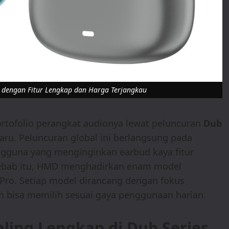
 dengan Fitur Lengkap dan Harga Terjangkau
tofolio perangkat audionya lewat peluncuran
Dub
rbaru. Peluncuran global ini berlangsung pada
engguna yang menginginkan earbud kaya fitur
sebab itu, HMD menghadirkan enam model
 Pro. Setiap model dirancang dengan fokus
 bisa memilih sesuai gaya penggunaan harian.
aling Lengkap di Dub Series