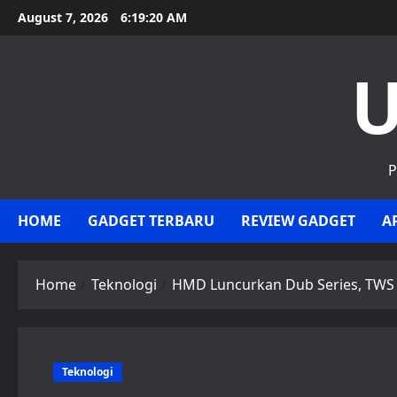
Skip
August 7, 2026
6:19:20 AM
to
content
U
P
HOME
GADGET TERBARU
REVIEW GADGET
A
Home
Teknologi
HMD Luncurkan Dub Series, TWS 
Teknologi