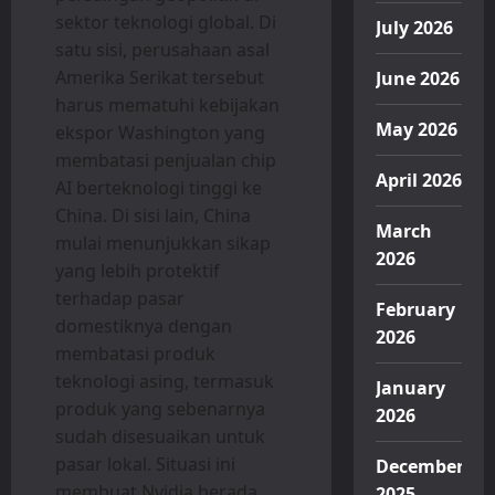
sektor teknologi global. Di
July 2026
satu sisi, perusahaan asal
Amerika Serikat tersebut
June 2026
harus mematuhi kebijakan
May 2026
ekspor Washington yang
membatasi penjualan chip
April 2026
AI berteknologi tinggi ke
China. Di sisi lain, China
March
mulai menunjukkan sikap
2026
yang lebih protektif
terhadap pasar
February
domestiknya dengan
2026
membatasi produk
teknologi asing, termasuk
January
produk yang sebenarnya
2026
sudah disesuaikan untuk
pasar lokal. Situasi ini
December
membuat Nvidia berada
2025