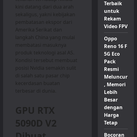
Terbaik
kini datang dari dua arah
untuk
sekaligus, yakni kebijakan
Rekam
pembatasan ekspor dari
Video FPV
Amerika Serikat dan
langkah China yang mulai
Oppo
membatasi masuknya
Reno 16 F
produk teknologi asal AS.
5G Eco
Kondisi tersebut membuat
Pack
posisi Nvidia semakin sulit
Resmi
di salah satu pasar chip
Meluncur
kecerdasan buatan
, Memori
terbesar di dunia.
Lebih
Besar
GPU RTX
dengan
Harga
5090D V2
Tetap
Dibuat
Bocoran