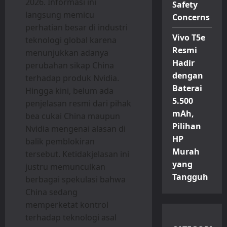
2026. Informasi ini
Safety
langsung memicu
Concerns
perhatian besar di industri
Vivo T5e
teknologi global karena
Resmi
menunjukkan adanya
Hadir
perubahan sikap China
dengan
terhadap produk Nvidia.
Baterai
Hingga kini, belum ada
5.500
penjelasan resmi dari pihak
mAh,
bea cukai China maupun
Pilihan
Nvidia mengenai alasan di
HP
balik pemblokiran
Murah
tersebut. Ketidakjelasan ini
yang
justru memunculkan
Tangguh
berbagai spekulasi bahwa
China sedang
memperketat kontrol
terhadap teknologi asal