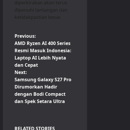
diperkirakan akan terus
dipenuhi tantangan dan
ketidakpastian besar.
P
Previous:
AMD Ryzen AI 400 Series
o
Resmi Masuk Indonesia:
Laptop AI Lebih Nyata
s
dan Cepat
t
Next:
Samsung Galaxy S27 Pro
n
Dirumorkan Hadir
dengan Bodi Compact
a
dan Spek Setara Ultra
v
i
RELATED STORIES