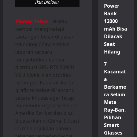
Ikut Diblokir
Power
Bank
12000
Update Tekno
– Nvidia
mAh Bisa
kembali menghadapi
Dilacak
tantangan besar di pasar
Saat
teknologi China setelah
Hilang
laporan terbaru
menyebutkan bahwa
7
distribusi GPU RTX 5090D
Kacamat
V2 diblokir oleh otoritas
a
setempat. Padahal, kartu
Berkame
grafis tersebut dirancang
ra Selain
secara khusus agar tetap
Meta
memenuhi regulasi ekspor
Ray-Ban,
Amerika Serikat dan bisa
Pilihan
dipasarkan di China. Situasi
Smart
ini menunjukkan bahwa
Glasses
tekanan terhadap Nvidia