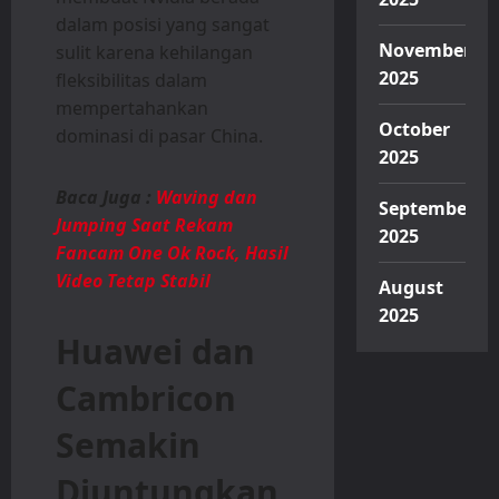
dalam posisi yang sangat
November
sulit karena kehilangan
2025
fleksibilitas dalam
mempertahankan
October
dominasi di pasar China.
2025
Baca Juga :
Waving dan
September
Jumping Saat Rekam
2025
Fancam One Ok Rock, Hasil
Video Tetap Stabil
August
2025
Huawei dan
Cambricon
Semakin
Diuntungkan