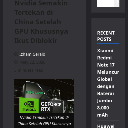
Nvidia Semakin
Search
Tertekan di
China Setelah
GPU Khususnya
RECENT
Ikut Diblokir
POSTS
Xiaomi
Izham Geraldi
Redmi
May 22, 2026
Note 17
5 minutes read
Meluncur
Global
dengan
Baterai
Jumbo
8.000
mAh
Nvidia Semakin Tertekan di
China Setelah GPU Khususnya
Huawei