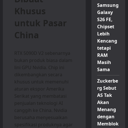
Samsung
Khusus
Galaxy
S26 FE,
untuk Pasar
Chipset
China
Lebih
Kencang
tetapi
RTX 5090D V2 sebenarnya
RAM
bukan produk biasa dalam
Masih
lini GPU Nvidia. Chip ini
Sama
dikembangkan secara
Zuckerbe
khusus untuk memenuhi
rg Sebut
aturan ekspor Amerika
AS Tak
Serikat yang membatasi
Akan
penjualan teknologi AI
Menang
canggih ke China. Nvidia
dengan
berusaha menyesuaikan
Memblok
spesifikasi produknya agar