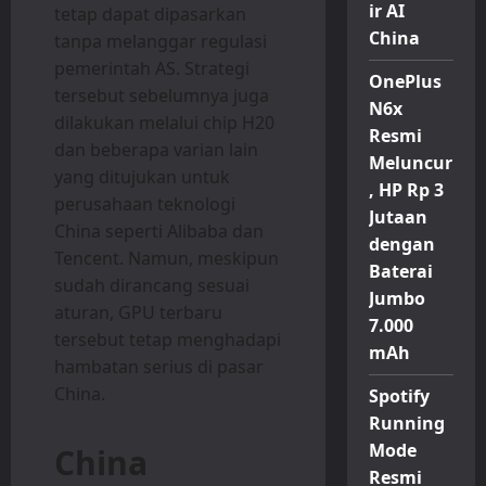
ir AI
tetap dapat dipasarkan
China
tanpa melanggar regulasi
pemerintah AS. Strategi
OnePlus
tersebut sebelumnya juga
N6x
dilakukan melalui chip H20
Resmi
dan beberapa varian lain
Meluncur
yang ditujukan untuk
, HP Rp 3
perusahaan teknologi
Jutaan
China seperti Alibaba dan
dengan
Tencent. Namun, meskipun
Baterai
sudah dirancang sesuai
Jumbo
aturan, GPU terbaru
7.000
tersebut tetap menghadapi
mAh
hambatan serius di pasar
China.
Spotify
Running
Mode
China
Resmi