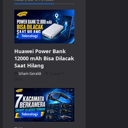
g
a
t
Teknologi
i
Huawei Power Bank
o
12000 mAh Bisa Dilacak
n
Saat Hilang
Izham Geraldi
August 7,
2026
Teknologi