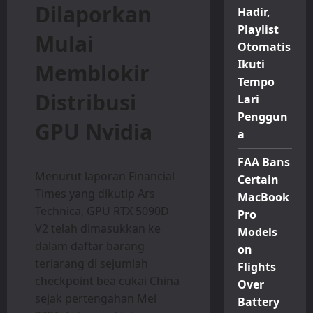
Dilaporkan
Hadir,
Playlist
Mulai
Otomatis
Ikuti
Memblokir
Tempo
Distribusi
Lari
Penggun
GPU Nvidia
a
FAA Bans
Menurut laporan Financial
Certain
Times yang dikutip Ars
MacBook
Technica, GPU RTX 5090D
Pro
V2 telah dimasukkan ke
Models
dalam daftar barang
on
terlarang di sejumlah
Flights
checkpoint bea cukai China
Over
sejak pertengahan Mei
Battery