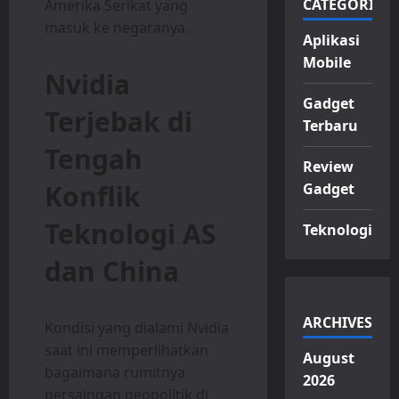
CATEGORIES
Amerika Serikat yang
masuk ke negaranya.
Aplikasi
Mobile
Nvidia
Gadget
Terjebak di
Terbaru
Tengah
Review
Konflik
Gadget
Teknologi AS
Teknologi
dan China
ARCHIVES
Kondisi yang dialami Nvidia
saat ini memperlihatkan
August
bagaimana rumitnya
2026
persaingan geopolitik di