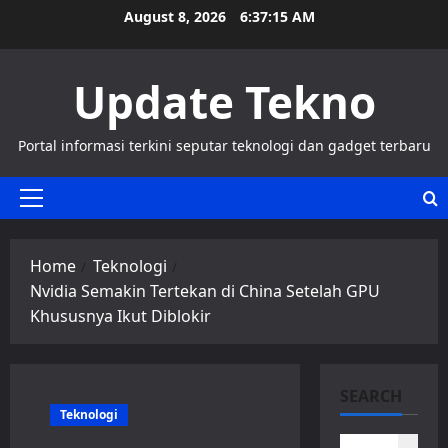
Skip
August 8, 2026
6:37:16 AM
to
content
Update Tekno
Portal informasi terkini seputar teknologi dan gadget terbaru
Primary
Menu
Home
Teknologi
Nvidia Semakin Tertekan di China Setelah GPU
Khususnya Ikut Diblokir
SEARCH
Teknologi