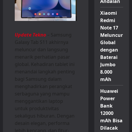
Andalan
Xiaomi
Redmi
Note 17
Update Tekno
– Samsung
Meluncur
Galaxy Tab S11 akhirnya
Global
meluncur dan langsung
dengan
menarik perhatian pasar
Baterai
global. Kehadiran tablet ini
Jumbo
menandai langkah penting
8.000
bagi Samsung dalam
mAh
menghadirkan perangkat
Huawei
serbaguna yang mampu
Power
menggantikan laptop
Bank
untuk produktivitas
12000
sekaligus hiburan. Dengan
mAh Bisa
desain elegan, performa
Dilacak
lebih kencang, dan fitur-