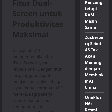
Fitur Dual-
Kencang
tetapi
Screen untuk
RAM
Masih
Produktivitas
Sama
Maksimal
Zuckerbe
rg Sebut
AS Tak
Galaxy Tab S11
Akan
memperkenalkan fitur
Menang
“Dual-Screen” yang
dengan
revolusioner. Dengan fitur
Memblok
ini, pengguna dapat
ir AI
menjadikan tablet sebagai
China
layar kedua laptop atau PC
mereka. Bagi pekerja
OnePlus
remote dan pelajar,
N6x
kemampuan ini
Resmi