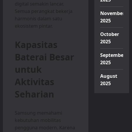
digital semakin lancar.
Semua perangkat bekerja
November
harmonis dalam satu
2025
ekosistem pintar.
October
2025
Kapasitas
Baterai Besar
September
2025
untuk
August
Aktivitas
2025
Seharian
Samsung memahami
kebutuhan mobilitas
pengguna modern. Karena