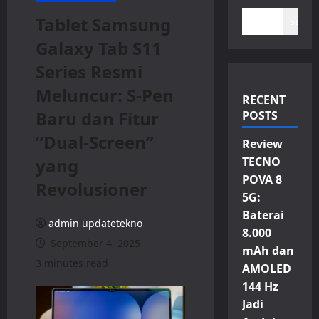
Tablet Samsung
Search
Galaxy Tab S11
Series Resmi
Meluncur: S-Pen
RECENT
Baru dan Fitur
POSTS
“Dual-Screen”
Review
yang
TECNO
POVA 8
Revolusioner
5G:
Baterai
admin updatetekno
8.000
September 4, 2025
mAh dan
3 minutes read
AMOLED
144 Hz
Jadi