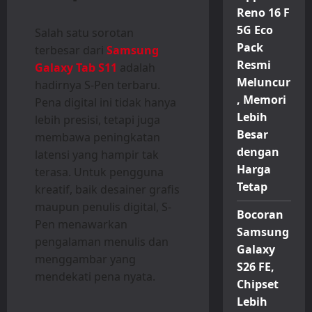
Reno 16 F
5G Eco
Salah satu sorotan
Pack
terbesar dari
Samsung
Resmi
Galaxy Tab S11
adalah
Meluncur
hadirnya S-Pen terbaru.
, Memori
Pena digital ini tidak hanya
Lebih
lebih presisi, tetapi juga
Besar
membawa peningkatan
dengan
latensi yang hampir tak
Harga
terasa. Untuk pengguna
Tetap
kreatif, baik desainer grafis
maupun penulis digital, S-
Bocoran
Pen menawarkan
Samsung
pengalaman menulis dan
Galaxy
menggambar yang
S26 FE,
mendekati pena nyata.
Chipset
Lebih