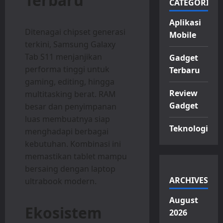
Terbaru
CATEGORIES
Aplikasi
Ditenagai chipset generasi
Mobile
terkini, Samsung Galaxy
Tab S11 menjanjikan
Gadget
performa tinggi untuk
Terbaru
gaming, editing, hingga
Review
multitasking berat. RAM
Gadget
besar dan penyimpanan
luas membuatnya siap
Teknologi
menghadapi berbagai
kebutuhan. Kombinasi ini
memastikan tablet mampu
bersaing dengan laptop
ARCHIVES
ultrabook modern.
August
Ekosistem
2026