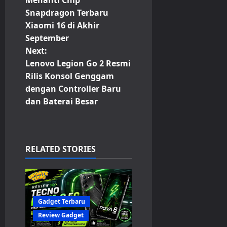
o
Snapdragon Terbaru
Xiaomi 16 di Akhir
s
September
t
Next:
Lenovo Legion Go 2 Resmi
n
Rilis Konsol Genggam
dengan Controller Baru
a
dan Baterai Besar
v
i
RELATED STORIES
g
a
t
Gadget Terbaru
Review Gadget
i