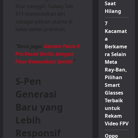
Saat
fitur canggih, Galaxy Tab
Hilang
S11 memosisikan diri
sebagai pilihan utama di
7
kelas tablet premium.
Kacamat
a
“Baca juga:
Garmin Fenix 8
Berkame
Pro Resmi Dirilis dengan
ra Selain
Fitur Komunikasi Satelit
“
Meta
Ray-Ban,
Pilihan
S-Pen
Smart
Generasi
Glasses
Terbaik
Baru yang
untuk
Rekam
Lebih
Video FPV
Responsif
Oppo