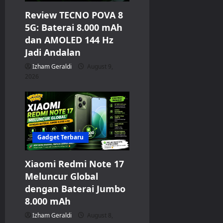
Review TECNO POVA 8
o
5G: Baterai 8.000 mAh
n
dan AMOLED 144 Hz
Jadi Andalan
Izham Geraldi
August 9,
2026
Gadget Terbaru
Xiaomi Redmi Note 17
Meluncur Global
dengan Baterai Jumbo
8.000 mAh
Izham Geraldi
August 8,