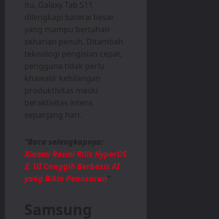
itu, Galaxy Tab S11
dilengkapi baterai besar
yang mampu bertahan
seharian penuh. Ditambah
teknologi pengisian cepat,
pengguna tidak perlu
khawatir kehilangan
produktivitas meski
beraktivitas intens
sepanjang hari.
“Baca selengkapnya:
Xiaomi Resmi Rilis HyperOS
3, UI Canggih Berbasis AI
yang Bikin Penasaran
“
Samsung