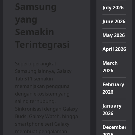
Samsung
July 2026
yang
June 2026
Semakin
May 2026
Terintegrasi
April 2026
March
Seperti perangkat
2026
Samsung lainnya, Galaxy
Tab S11 semakin
February
memanjakan pengguna
2026
dengan ekosistem yang
saling terhubung.
January
Sinkronisasi dengan Galaxy
2026
Buds, Galaxy Watch, hingga
smartphone seri Galaxy
December
membuat pengalaman
2025