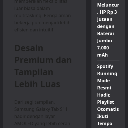
memberikan fleksibilitas
Meluncur
luar biasa dalam
, HP Rp 3
multitasking. Pengalaman
Jutaan
bekerja pun menjadi lebih
dengan
efisien dan intuitif.
Baterai
Jumbo
Desain
7.000
mAh
Premium dan
Spotify
Tampilan
Running
Mode
Lebih Luas
Resmi
Hadir,
Dari segi tampilan,
Playlist
Samsung Galaxy Tab S11
Otomatis
hadir dengan layar
Ikuti
AMOLED yang lebih cerah
Tempo