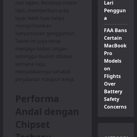
dan tajam. Bezelnya makin
Lari
tipis, memberikan area
Penggun
layar lebih luas tanpa
a
mengorbankan
FAA Bans
kenyamanan genggaman.
Certain
Tablet ini juga tetap
MacBook
menjaga bobot ringan
Pro
sehingga mudah dibawa
Models
kemana saja,
on
menjadikannya sahabat
Flights
perjalanan maupun kerja.
Over
Battery
Performa
Safety
Concerns
Andal dengan
Chipset