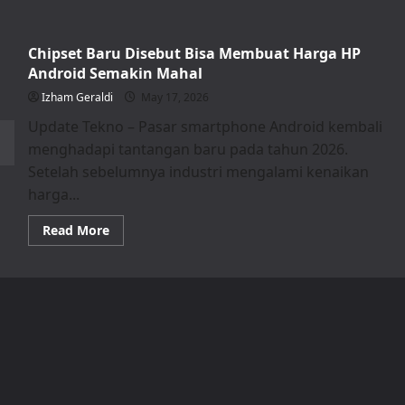
Chipset Baru Disebut Bisa Membuat Harga HP
Android Semakin Mahal
Izham Geraldi
May 17, 2026
Update Tekno – Pasar smartphone Android kembali
menghadapi tantangan baru pada tahun 2026.
Setelah sebelumnya industri mengalami kenaikan
harga...
Read
Read More
more
about
Chipset
Baru
Disebut
Bisa
Membuat
Harga
HP
Android
Semakin
Mahal