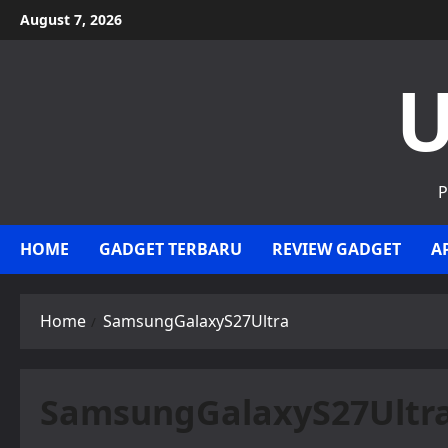
Skip
August 7, 2026
to
content
U
P
HOME
GADGET TERBARU
REVIEW GADGET
A
Home
SamsungGalaxyS27Ultra
SamsungGalaxyS27Ultr