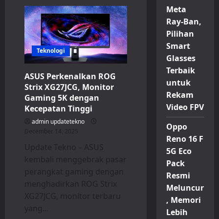
Intel
Meta
Arc
G3
Ray-Ban,
Series
Resmi
Pilihan
Meluncur,
Chip
Smart
Handheld
Teknologi
Gaming
Glasses
Pertama
Terbaik
Siap
ASUS Perkenalkan ROG
Tantang
untuk
AMD
Strix XG27JCG, Monitor
Rekam
Gaming 5K dengan
Video FPV
Kecepatan Tinggi
admin updatetekno
Oppo
December 14, 2025
Reno 16 F
Update Tekno – ASUS
5G Eco
kembali menggebrak pasar
Pack
perangkat gaming dengan
Resmi
menghadirkan ROG Strix
Meluncur
XG27JCG, monitor terbaru
, Memori
yang...
Lebih