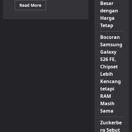
Besar
Read
Read More
more
dengan
about
ASUS
Harga
Perkenalkan
Tetap
ROG
Strix
XG27JCG,
Bocoran
Monitor
Gaming
Samsung
5K
dengan
Galaxy
Kecepatan
Tinggi
S26 FE,
Chipset
Lebih
Kencang
tetapi
RAM
Masih
Sama
Zuckerbe
rg Sebut