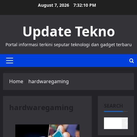
Skip
August 7, 2026
7:32:10 PM
to
content
Update Tekno
Portal informasi terkini seputar teknologi dan gadget terbaru
Primary
Menu
Home
hardwaregaming
hardwaregaming
SEARCH
Search