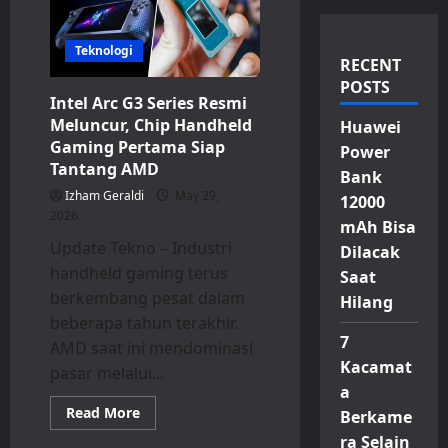
Teknologi
RECENT
POSTS
Intel Arc G3 Series Resmi
Meluncur, Chip Handheld
Huawei
Gaming Pertama Siap
Power
Tantang AMD
Bank
Izham Geraldi
May 29,
12000
2026
mAh Bisa
Update Tekno – Industri
Dilacak
handheld gaming terus
Saat
berkembang pesat dalam
Hilang
beberapa tahun terakhir.
7
AMD saat ini mendominasi
Kacamat
pasar melalui...
a
Read
Read More
Berkame
more
about
ra Selain