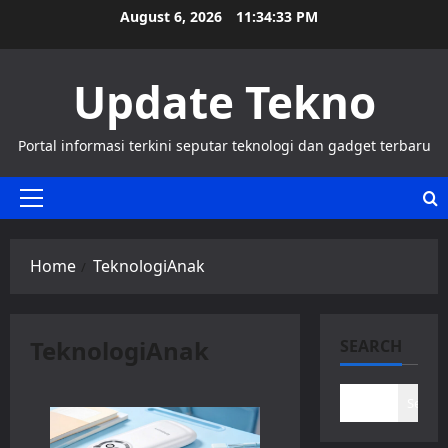
Skip
August 6, 2026
11:34:33 PM
to
content
Update Tekno
Portal informasi terkini seputar teknologi dan gadget terbaru
Primary
Menu
Home
TeknologiAnak
TeknologiAnak
SEARCH
Search