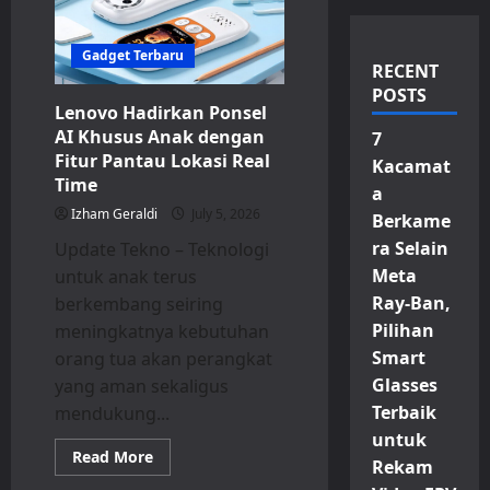
Gadget Terbaru
RECENT
POSTS
Lenovo Hadirkan Ponsel
AI Khusus Anak dengan
7
Fitur Pantau Lokasi Real
Kacamat
Time
a
Izham Geraldi
July 5, 2026
Berkame
ra Selain
Update Tekno – Teknologi
Meta
untuk anak terus
Ray-Ban,
berkembang seiring
Pilihan
meningkatnya kebutuhan
Smart
orang tua akan perangkat
Glasses
yang aman sekaligus
Terbaik
mendukung...
untuk
Read
Read More
Rekam
more
about