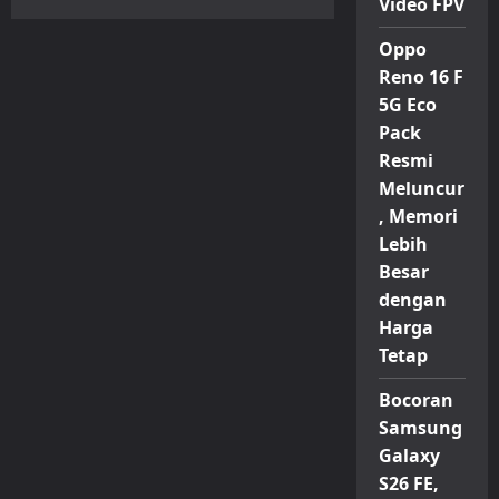
Video FPV
Lenovo
Hadirkan
Ponsel
Oppo
AI
Khusus
Reno 16 F
Anak
5G Eco
dengan
Fitur
Pack
Pantau
Lokasi
Resmi
Real
Time
Meluncur
, Memori
Lebih
Besar
dengan
Harga
Tetap
Bocoran
Samsung
Galaxy
S26 FE,