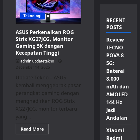
Teknologi
RECENT
POSTS
ASUS Perkenalkan ROG
Strix XG27JCG, Monitor
Review
Gaming 5K dengan
TECNO
Kecepatan Tinggi
POVA 8
admin updatetekno
5G:
December 14, 2025
Baterai
Update Tekno – ASUS
8.000
kembali menggebrak pasar
mAh dan
perangkat gaming dengan
AMOLED
menghadirkan ROG Strix
144 Hz
XG27JCG, monitor terbaru
Jadi
yang...
Andalan
Read
Read More
Xiaomi
more
about
Redmi