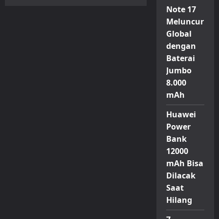
ASUS
Note 17
Perkenalkan
ROG
Meluncur
Strix
XG27JCG,
Global
Monitor
Gaming
dengan
5K
dengan
Baterai
Kecepatan
Jumbo
Tinggi
8.000
mAh
Huawei
Power
Bank
12000
mAh Bisa
Dilacak
Saat
Hilang