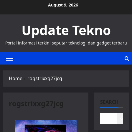
Skip
August 9, 2026
to
content
Update Tekno
Portal informasi terkini seputar teknologi dan gadget terbaru
Primary
Menu
Home
rogstrixxg27jcg
rogstrixxg27jcg
SEARCH
Search