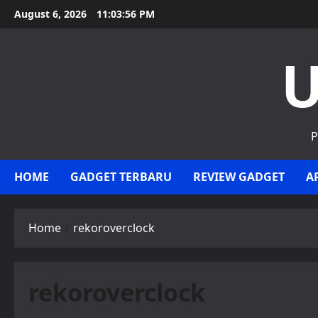
Skip
August 6, 2026
11:03:56 PM
to
content
U
P
HOME
GADGET TERBARU
REVIEW GADGET
A
Home
rekoroverclock
rekoroverclock