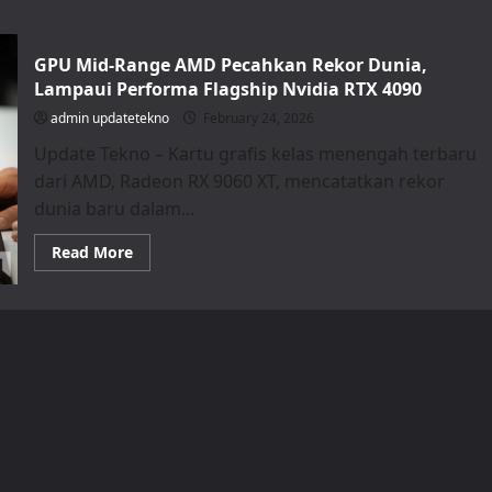
GPU Mid-Range AMD Pecahkan Rekor Dunia,
Lampaui Performa Flagship Nvidia RTX 4090
admin updatetekno
February 24, 2026
Update Tekno – Kartu grafis kelas menengah terbaru
dari AMD, Radeon RX 9060 XT, mencatatkan rekor
dunia baru dalam...
Read
Read More
more
about
GPU
Mid-
Range
AMD
Pecahkan
Rekor
Dunia,
Lampaui
Performa
Flagship
Nvidia
RTX
4090