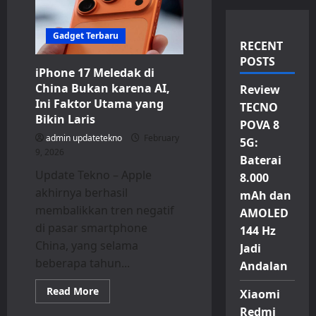
Gadget Terbaru
RECENT
POSTS
iPhone 17 Meledak di
China Bukan karena AI,
Review
Ini Faktor Utama yang
TECNO
Bikin Laris
POVA 8
admin updatetekno
February
5G:
9, 2026
Baterai
Update Tekno – Apple
8.000
akhirnya berhasil
mAh dan
membalikkan tren negatif
AMOLED
di pasar smartphone
144 Hz
China, yang selama
Jadi
beberapa tahun...
Andalan
Read
Read More
Xiaomi
more
about
Redmi