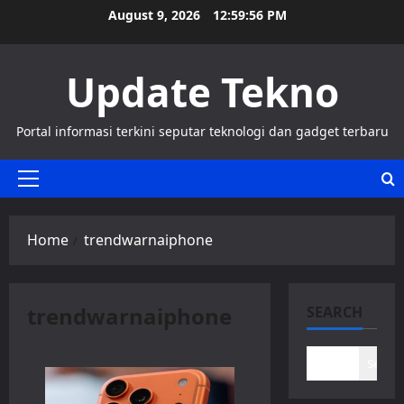
Skip
August 9, 2026
12:59:56 PM
to
content
Update Tekno
Portal informasi terkini seputar teknologi dan gadget terbaru
Primary
Menu
Home
trendwarnaiphone
trendwarnaiphone
SEARCH
Search