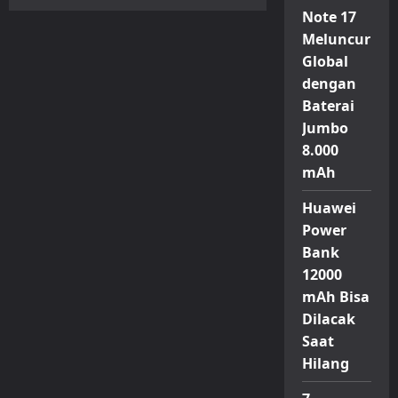
iPhone
Note 17
17
Meledak
Meluncur
di
China
Global
Bukan
karena
dengan
AI,
Ini
Baterai
Faktor
Jumbo
Utama
yang
8.000
Bikin
Laris
mAh
Huawei
Power
Bank
12000
mAh Bisa
Dilacak
Saat
Hilang