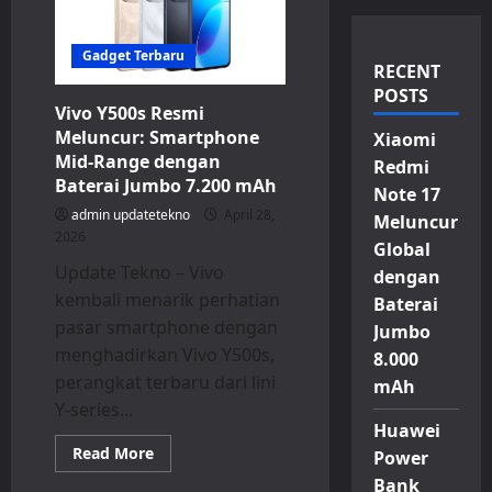
Gadget Terbaru
RECENT
POSTS
Vivo Y500s Resmi
Meluncur: Smartphone
Xiaomi
Mid-Range dengan
Redmi
Baterai Jumbo 7.200 mAh
Note 17
admin updatetekno
April 28,
Meluncur
2026
Global
Update Tekno – Vivo
dengan
kembali menarik perhatian
Baterai
pasar smartphone dengan
Jumbo
menghadirkan Vivo Y500s,
8.000
perangkat terbaru dari lini
mAh
Y-series...
Huawei
Read
Read More
Power
more
about
Bank