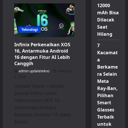
Vivo
12000
Y500s
Resmi
mAh Bisa
Meluncur:
Smartphone
Dilacak
Mid-
Range
Saat
dengan
Teknologi
Baterai
Hilang
Jumbo
7.200
Infinix Perkenalkan XOS
7
mAh
16, Antarmuka Android
Kacamat
16 dengan Fitur AI Lebih
a
Canggih
Berkame
admin updatetekno
February
ra Selain
6, 2026
Meta
Update Tekno – Vendor
Ray-Ban,
ponsel Infinix resmi
Pilihan
meluncurkan XOS 16,
Smart
antarmuka terbaru
Glasses
berbasis Android 16, pada
Terbaik
Kamis...
untuk