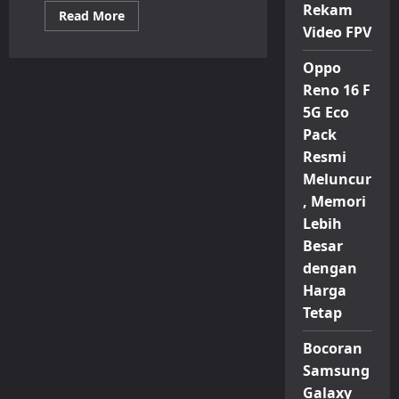
Rekam
Read
Read More
more
Video FPV
about
Infinix
Perkenalkan
Oppo
XOS
Reno 16 F
16,
Antarmuka
5G Eco
Android
16
Pack
dengan
Fitur
Resmi
AI
Lebih
Meluncur
Canggih
, Memori
Lebih
Besar
dengan
Harga
Tetap
Bocoran
Samsung
Galaxy