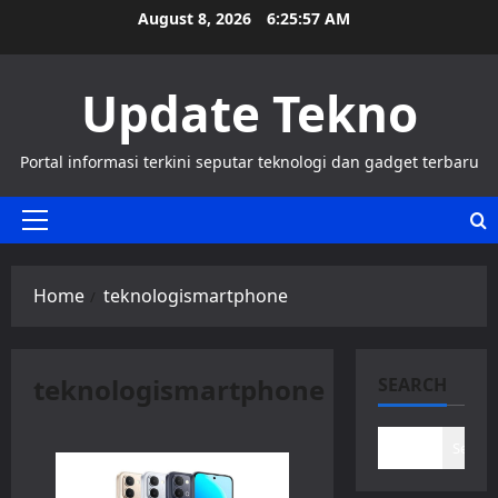
Skip
August 8, 2026
6:25:57 AM
to
content
Update Tekno
Portal informasi terkini seputar teknologi dan gadget terbaru
Primary
Menu
Home
teknologismartphone
teknologismartphone
SEARCH
Search