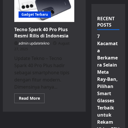
Gadget Terbaru
RECENT
POSTS
Tecno Spark 40 Pro Plus
Resmi Rilis di Indonesia
7
Kacamat
admin updatetekno
August
27, 2025
a
Berkame
Update Tekno – Tecno
ra Selain
Spark 40 Pro Plus hadir
Meta
sebagai smartphone tipis
Ray-Ban,
dengan fitur modern.
Pilihan
Dimensinya hanya...
Smart
Read
Read More
Glasses
more
about
Terbaik
Tecno
Spark
untuk
40
Rekam
Pro
Plus