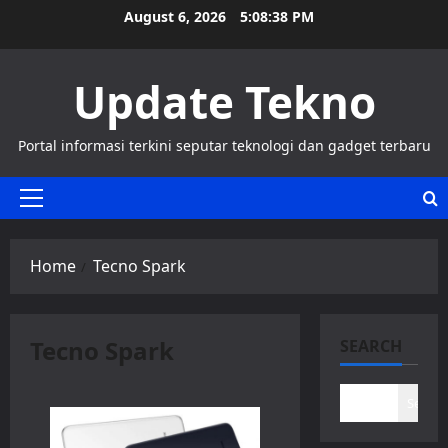
Skip
August 6, 2026
5:08:38 PM
to
content
Update Tekno
Portal informasi terkini seputar teknologi dan gadget terbaru
Primary
Menu
Home
Tecno Spark
Tecno Spark
SEARCH
Search