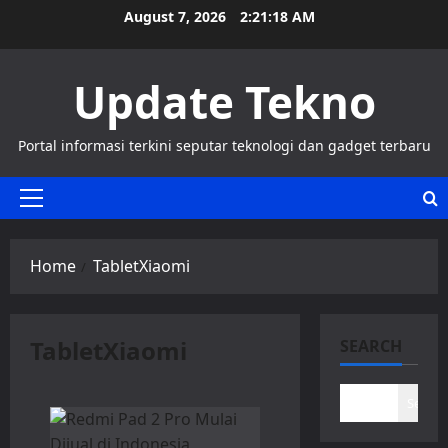
Skip
August 7, 2026
2:21:18 AM
to
content
Update Tekno
Portal informasi terkini seputar teknologi dan gadget terbaru
Primary
Menu
Home
TabletXiaomi
TabletXiaomi
SEARCH
Search