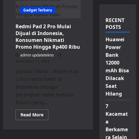
Gadget Terbaru
RECENT
Redmi Pad 2 Pro Mulai
POSTS
Dijual di Indonesia,
Huawei
Konsumen Nikmati
Promo Hingga Rp400 Ribu
Power
Bank
admin updatetekno
November 11, 2025
12000
mAh Bisa
Update Tekno – Redmi Pad
Dilacak
2 Pro resmi hadir di
Saat
Indonesia sebagai
Hilang
perangkat tablet terbaru
Xiaomi yang...
7
Kacamat
Read
Read More
more
a
about
Redmi
Berkame
Pad
2
ra Selain