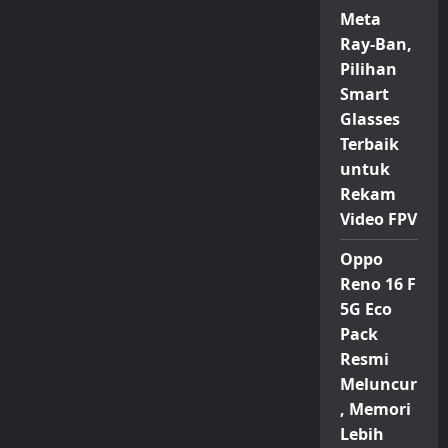
Pro
Meta
Mulai
Dijual
Ray-Ban,
di
Indonesia,
Pilihan
Konsumen
Nikmati
Smart
Promo
Hingga
Glasses
Rp400
Terbaik
Ribu
untuk
Rekam
Video FPV
Oppo
Reno 16 F
5G Eco
Pack
Resmi
Meluncur
, Memori
Lebih