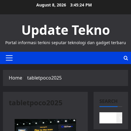
Skip
August 8, 2026
3:45:25 PM
to
content
Update Tekno
Portal informasi terkini seputar teknologi dan gadget terbaru
Primary
Menu
Home
tabletpoco2025
tabletpoco2025
SEARCH
Search