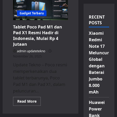
Gadget Terbaru
RECENT
POSTS
Tablet Poco Pad M1 dan
Pad X1 Resmi Hadir di
Xiaomi
Indonesia, Mulai Rp 4
Redmi
Jutaan
Note 17
admin updatetekno
Meluncur
November 26, 2025
Global
Update Tekno – Poco resmi
dengan
memperkenalkan dua
Baterai
tablet terbarunya, Poco
Jumbo
Pad M1 dan Pad X1, dalam
8.000
peluncuran...
mAh
Read
Read More
Huawei
more
about
Power
Tablet
Bank
Poco