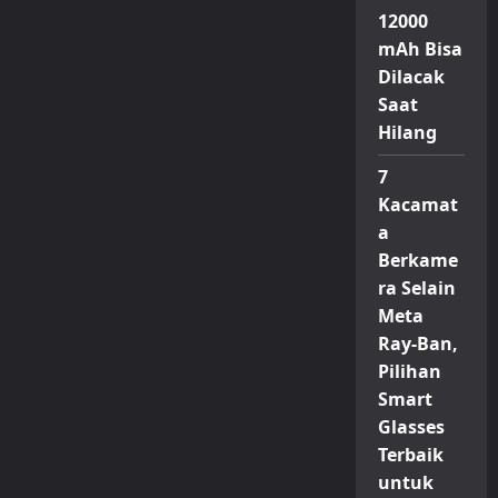
Pad
12000
M1
dan
mAh Bisa
Pad
X1
Dilacak
Resmi
Hadir
Saat
di
Hilang
Indonesia,
Mulai
Rp
7
4
Jutaan
Kacamat
a
Berkame
ra Selain
Meta
Ray-Ban,
Pilihan
Smart
Glasses
Terbaik
untuk