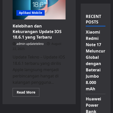
Aplikasi Mobile
RECENT
POSTS
Kelebihan dan
Kekurangan Update IOS
Xiaomi
18.6.1 yang Terbaru
Redmi
admin updatetekno
August
Note 17
22, 2025
Meluncur
Update Tekno – Update iOS
Global
18.6.1 terbaru yang dirilis
dengan
Apple langsung menjadi
Baterai
perbincangan hangat di
Jumbo
kalangan pengguna...
8.000
mAh
Read
Read More
more
Huawei
about
Kelebihan
Power
dan
Kekurangan
Bank