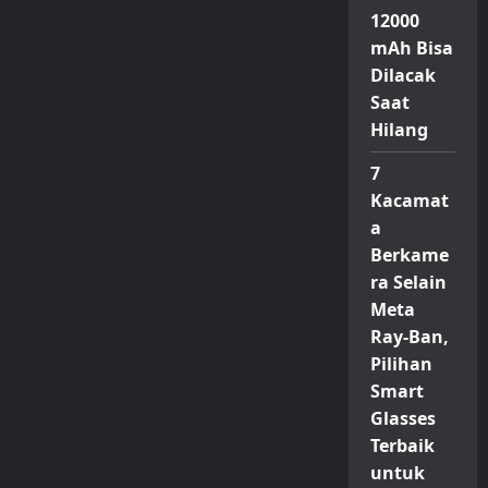
Update
IOS
12000
18.6.1
yang
mAh Bisa
Terbaru
Dilacak
Saat
Hilang
7
Kacamat
a
Berkame
ra Selain
Meta
Ray-Ban,
Pilihan
Smart
Glasses
Terbaik
untuk