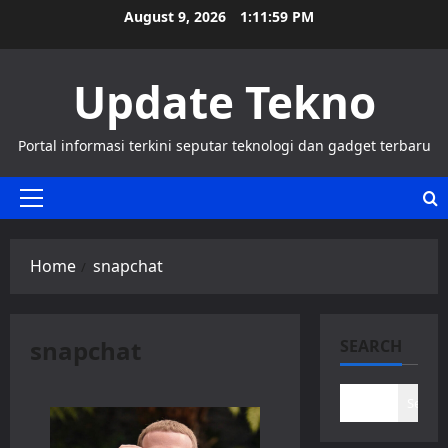
Skip
August 9, 2026
1:11:59 PM
to
content
Update Tekno
Portal informasi terkini seputar teknologi dan gadget terbaru
Primary
Menu
Home
snapchat
snapchat
SEARCH
Search