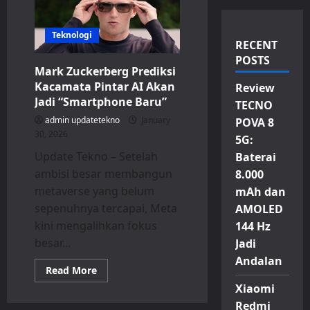
Teknologi
RECENT
POSTS
Mark Zuckerberg Prediksi
Kacamata Pintar AI Akan
Review
Jadi “Smartphone Baru”
TECNO
admin updatetekno
January
POVA 8
30, 2026
5G:
Update Tekno – Setelah
Baterai
ambisi besar membangun
8.000
metaverse yang belum
mAh dan
sepenuhnya tercapai, Meta
AMOLED
kini mengalihkan fokus
144 Hz
besar...
Jadi
Andalan
Read
Read More
more
Xiaomi
about
Mark
Redmi
Zuckerberg