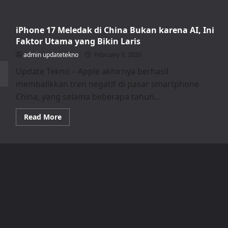
iPhone 17 Meledak di China Bukan karena AI, Ini
Faktor Utama yang Bikin Laris
admin updatetekno
February 9, 2026
Update Tekno – Apple akhirnya berhasil
membalikkan tren negatif di pasar smartphone
China, yang selama beberapa tahun...
Read
Read More
more
about
iPhone
17
Meledak
di
China
Bukan
karena
AI,
Ini
Faktor
Utama
yang
Bikin