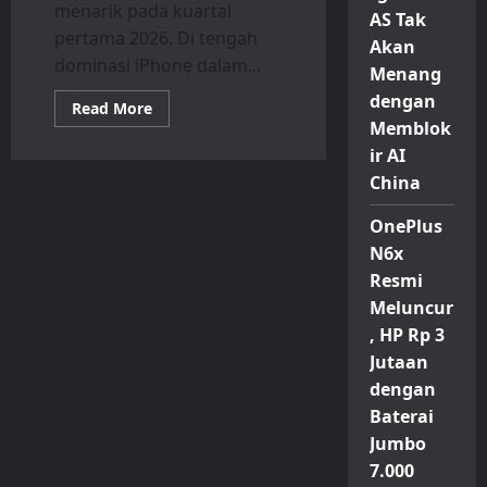
menarik pada kuartal
AS Tak
pertama 2026. Di tengah
Akan
dominasi iPhone dalam...
Menang
dengan
Read
Read More
more
Memblok
about
Samsung
ir AI
Galaxy
China
A07
4G
Jadi
OnePlus
HP
Android
N6x
Paling
Laris
Resmi
Dunia,
Ini
Meluncur
Spesifikasi
, HP Rp 3
dan
Harga
Jutaan
Terbarunya
dengan
Baterai
Jumbo
7.000