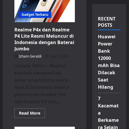
Gadget Terbaru
RECENT
POSTS
Realme P4x dan Realme
P4 Lite Resmi Meluncur di
Huawei
Indonesia dengan Baterai
Power
Jumbo
Bank
Izham Geraldi
July 2, 2026
12000
mAh Bisa
Update Tekno – Realme
Dilacak
kembali memperkuat
Saat
pasar smartphone entry-
Hilang
level di Indonesia melalui
peluncuran Realme P4x
7
dan Realme P4 Lite....
Kacamat
a
Read
Read More
more
Berkame
about
Realme
ra Selain
P4x