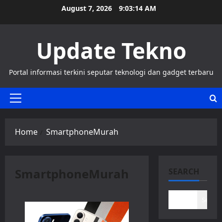
Skip
August 7, 2026
9:03:14 AM
to
content
Update Tekno
Portal informasi terkini seputar teknologi dan gadget terbaru
Primary
Menu
Home
SmartphoneMurah
SmartphoneMurah
SEARCH
Search