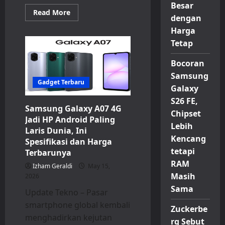
Besar
Read
Read More
dengan
more
about
Harga
Itel
A200
Tetap
Resmi
Hadir
di
Bocoran
Indonesia,
Smartphone
Samsung
Rp
Gadget Terbaru
Galaxy
1
Jutaan
S26 FE,
dengan
Samsung Galaxy A07 4G
Desain
Chipset
Mirip
Jadi HP Android Paling
iPhone
Lebih
Laris Dunia, Ini
17
Kencang
Pro
Spesifikasi dan Harga
tetapi
Terbarunya
RAM
Izham Geraldi
May 15,
Masih
2026
Sama
Update Tekno – Pasar
smartphone global kembali
Zuckerbe
menghadirkan kejutan
rg Sebut