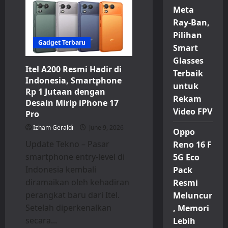
dan
Meta
Realme
P4
Ray-Ban,
Lite
Pilihan
Resmi
Meluncur
Gadget Terbaru
Smart
di
Indonesia
Glasses
dengan
Itel A200 Resmi Hadir di
Baterai
Terbaik
Jumbo
Indonesia, Smartphone
untuk
Rp 1 Jutaan dengan
Rekam
Desain Mirip iPhone 17
Video FPV
Pro
Izham Geraldi
June 9, 2026
Oppo
Update Tekno – Pasar
Reno 16 F
smartphone entry-level di
5G Eco
Indonesia kembali
Pack
diramaikan oleh kehadiran
Resmi
perangkat baru dari Itel.
Meluncur
Setelah diperkenalkan
, Memori
secara...
Lebih