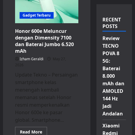
Gadget Terbaru
RECENT
POSTS
Honor 600e Meluncur
dengan Dimensity 7100
Review
dan Baterai Jumbo 6.520
TECNO
mAh
POVA 8
Izham Geraldi
May 27,
5G:
2026
Baterai
Update Tekno – Persaingan
8.000
smartphone kelas
mAh dan
menengah kembali
AMOLED
memanas setelah Honor
144 Hz
resmi memperkenalkan
Jadi
Honor 600e ke pasar
Andalan
global. Smartphone...
Xiaomi
Read
Read More
Redmi