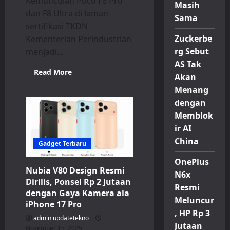
Kemunculan Poco F8 Pro
Masih
dan F8 Ultra di laman
Sama
sertifikasi TKDN
Zuckerbe
Kementerian Perindustrian
rg Sebut
menjadi...
AS Tak
Read
Read More
Akan
more
about
Menang
Sinyal
Kuat
dengan
Poco
F8
Memblok
Pro
ir AI
dan
F8
China
Ultra
Gadget Terbaru
Segera
Meluncur
OnePlus
di
Nubia V80 Design Resmi
Pasar
N6x
Indonesia
Dirilis, Ponsel Rp 2 Jutaan
Resmi
dengan Gaya Kamera ala
Meluncur
iPhone 17 Pro
, HP Rp 3
admin updatetekno
Jutaan
November 15, 2025