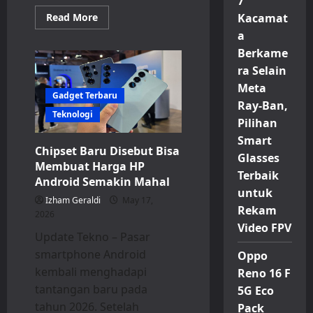
7
Read
Read More
Kacamat
more
a
about
Samsung
Berkame
Galaxy
S27
ra Selain
Pro
Dirumorkan
Meta
Hadir
Gadget Terbaru
dengan
Ray-Ban,
Bodi
Teknologi
Pilihan
Compact
dan
Smart
Spek
Chipset Baru Disebut Bisa
Setara
Glasses
Ultra
Membuat Harga HP
Terbaik
Android Semakin Mahal
untuk
Izham Geraldi
May 17,
Rekam
2026
Video FPV
Update Tekno – Pasar
smartphone Android
Oppo
kembali menghadapi
Reno 16 F
tantangan baru pada
5G Eco
tahun 2026. Setelah
Pack