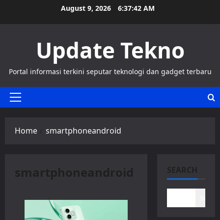
Skip
August 9, 2026
6:37:43 AM
to
content
Update Tekno
Portal informasi terkini seputar teknologi dan gadget terbaru
Primary
Menu
Home
smartphoneandroid
smartphoneandroid
SEARCH
Search