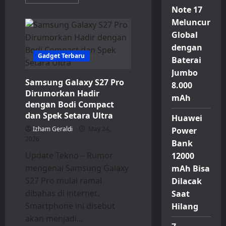
more
about
Note 17
Honor
Meluncur
600e
Meluncur
Global
dengan
Dimensity
dengan
7100
Gadget Terbaru
dan
Baterai
Baterai
Jumbo
Jumbo
6.520
Samsung Galaxy S27 Pro
8.000
mAh
Dirumorkan Hadir
mAh
dengan Bodi Compact
dan Spek Setara Ultra
Huawei
Izham Geraldi
May 24,
Power
2026
Bank
Update Tekno – Rumor
12000
mengenai Samsung Galaxy
mAh Bisa
S27 Pro mulai ramai
Dilacak
dibahas di internet.
Saat
Smartphone ini disebut
Hilang
akan menjadi...