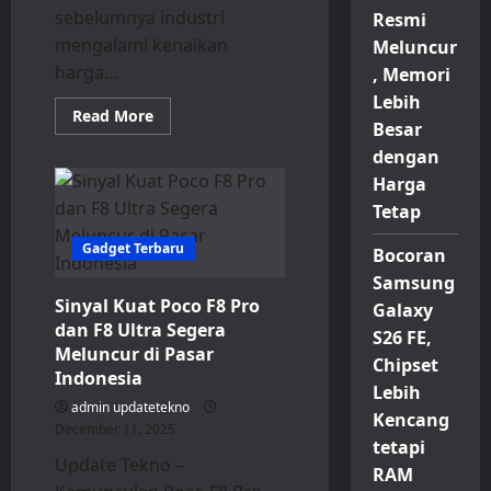
sebelumnya industri
Resmi
mengalami kenaikan
Meluncur
harga...
, Memori
Lebih
Read
Read More
Besar
more
about
dengan
Chipset
Baru
Harga
Disebut
Bisa
Tetap
Membuat
Harga
Gadget Terbaru
HP
Bocoran
Android
Samsung
Semakin
Mahal
Sinyal Kuat Poco F8 Pro
Galaxy
dan F8 Ultra Segera
S26 FE,
Meluncur di Pasar
Chipset
Indonesia
Lebih
admin updatetekno
Kencang
December 11, 2025
tetapi
Update Tekno –
RAM