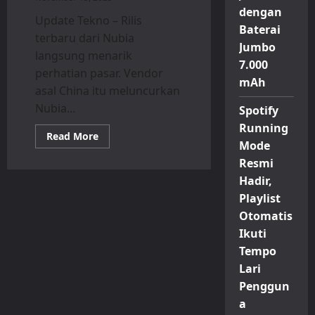
dengan
Update Tekno – Rilis
Baterai
terbaru dari Nubia
Jumbo
langsung menarik
7.000
perhatian pasar. Vendor
mAh
asal China itu meluncurkan
Nubia...
Spotify
Running
Read
Read More
Mode
more
about
Resmi
Nubia
V80
Hadir,
Design
Resmi
Playlist
Dirilis,
Ponsel
Otomatis
Rp
Ikuti
2
Jutaan
Tempo
dengan
Gaya
Lari
Kamera
ala
Penggun
iPhone
17
a
Pro