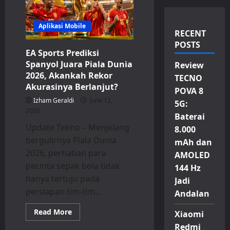
Aplikasi Mobile
RECENT
POSTS
EA Sports Prediksi
Spanyol Juara Piala Dunia
Review
2026, Akankah Rekor
TECNO
Akurasinya Berlanjut?
POVA 8
Izham Geraldi
June 12,
5G:
2026
Baterai
Update Tekno – Menjelang
8.000
bergulirnya Piala Dunia
mAh dan
2026, perhatian para
AMOLED
pecinta sepak bola tidak
144 Hz
hanya tertuju pada
Jadi
persiapan tim-tim...
Andalan
Read
Read More
Xiaomi
more
about
Redmi