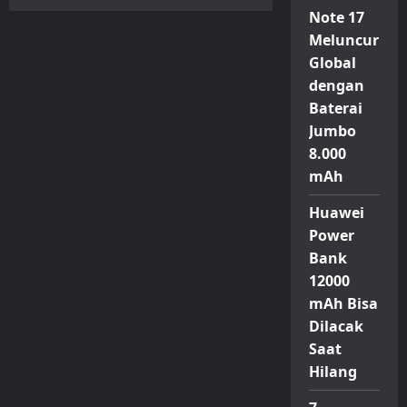
EA
Note 17
Sports
Prediksi
Meluncur
Spanyol
Juara
Global
Piala
Dunia
dengan
2026,
Akankah
Baterai
Rekor
Jumbo
Akurasinya
Berlanjut?
8.000
mAh
Huawei
Power
Bank
12000
mAh Bisa
Dilacak
Saat
Hilang