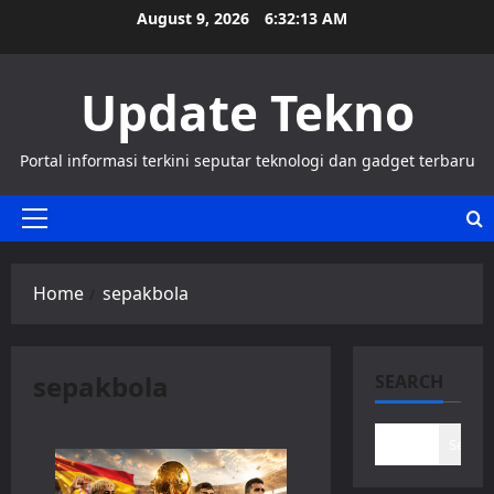
Skip
August 9, 2026
6:32:14 AM
to
content
Update Tekno
Portal informasi terkini seputar teknologi dan gadget terbaru
Primary
Menu
Home
sepakbola
sepakbola
SEARCH
Search