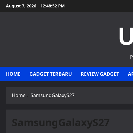
Skip
August 7, 2026
12:48:52 PM
to
content
U
P
HOME
GADGET TERBARU
REVIEW GADGET
A
Home
SamsungGalaxyS27
SamsungGalaxyS27