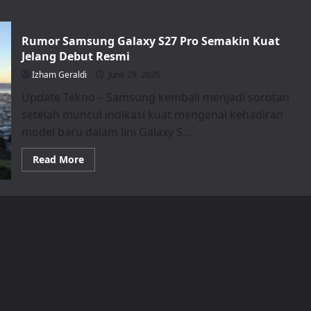
Rumor Samsung Galaxy S27 Pro Semakin Kuat
Jelang Debut Resmi
Izham Geraldi
June 29, 2026
Update Tekno – Samsung kembali menjadi sorotan
setelah muncul indikasi kuat mengenai kehadiran
model baru dalam lini Galaxy S...
Read
Read More
more
about
Rumor
Samsung
Galaxy
S27
Pro
Semakin
Kuat
Jelang
Debut
Resmi