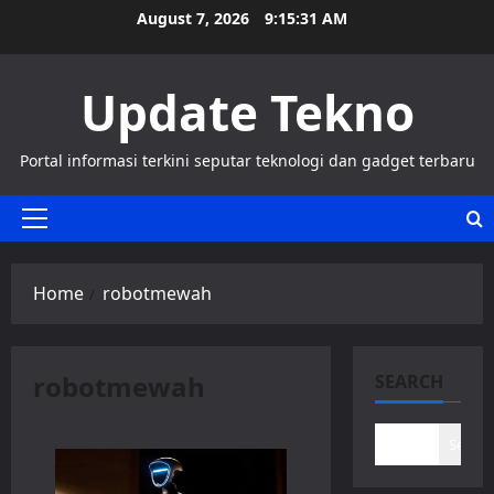
Skip
August 7, 2026
9:15:32 AM
to
content
Update Tekno
Portal informasi terkini seputar teknologi dan gadget terbaru
Primary
Menu
Home
robotmewah
robotmewah
SEARCH
Search