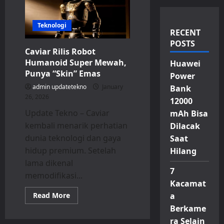
Teknologi
RECENT
POSTS
Caviar Rilis Robot
Humanoid Super Mewah,
Huawei
Punya “Skin” Emas
Power
admin updatetekno
January
Bank
26, 2026
12000
Update Tekno – Caviar
mAh Bisa
kembali menarik perhatian
Dilacak
dunia teknologi dan gaya
Saat
hidup premium. Setelah
Hilang
lama dikenal
7
memodifikasi...
Kacamat
Read
Read More
a
more
Berkame
about
Caviar
ra Selain
Rilis