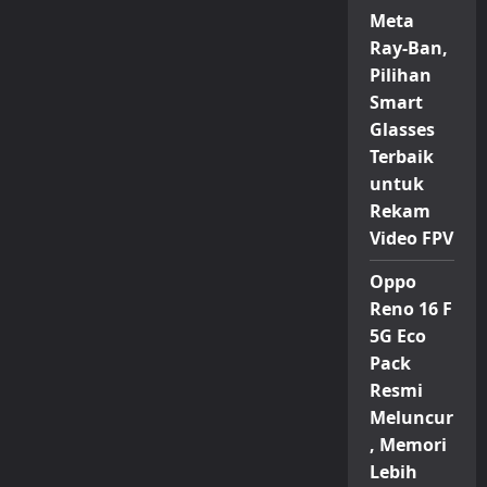
Robot
Meta
Humanoid
Super
Ray-Ban,
Mewah,
Punya
Pilihan
“Skin”
Smart
Emas
Glasses
Terbaik
untuk
Rekam
Video FPV
Oppo
Reno 16 F
5G Eco
Pack
Resmi
Meluncur
, Memori
Lebih