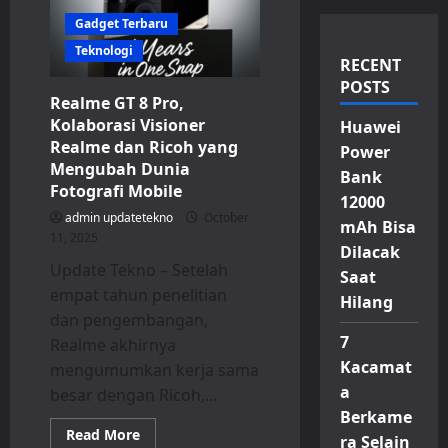
Gadget Terbaru
Teknologi
RECENT
POSTS
Realme GT 8 Pro,
Kolaborasi Visioner
Huawei
Realme dan Ricoh yang
Power
Mengubah Dunia
Bank
Fotografi Mobile
12000
admin updatetekno
October
mAh Bisa
11, 2025
Dilacak
Update Tekno – Setelah
Saat
empat tahun penelitian
Hilang
dan pengembangan,
7
Realme akhirnya
Kacamat
mengumumkan kerja sama
a
besar dengan Ricoh,...
Berkame
Read
Read More
ra Selain
more