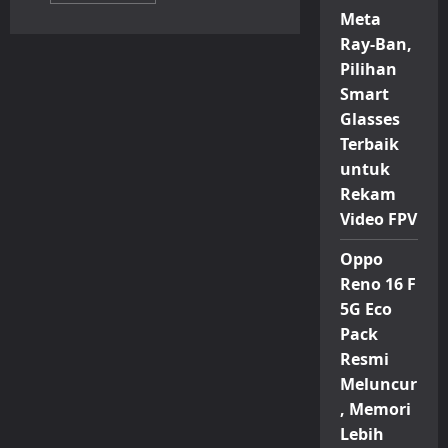
about
Meta
Realme
GT
Ray-Ban,
8
Pilihan
Pro,
Kolaborasi
Smart
Visioner
Realme
Glasses
dan
Ricoh
Terbaik
yang
Mengubah
untuk
Dunia
Rekam
Fotografi
Mobile
Video FPV
Oppo
Reno 16 F
5G Eco
Pack
Resmi
Meluncur
, Memori
Lebih