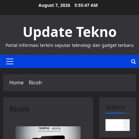
Skip
August 7, 2026
5:55:47 AM
to
content
Update Tekno
Portal informasi terkini seputar teknologi dan gadget terbaru
Primary
Menu
Home
Ricoh
Ricoh
SEARCH
Search