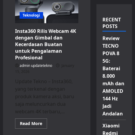
Teknologi
RECENT
POSTS
Insta360 Rilis Webcam 4K
dengan Gimbal dan
Review
Kecerdasan Buatan
TECNO
untuk Pengalaman
POVA 8
Profesional
5G:
admin updatetekno
January
Baterai
15, 2026
8.000
Update Tekno – Insta360,
mAh dan
yang terkenal dengan
AMOLED
produk kamera aksi, baru
144 Hz
saja meluncurkan dua
Jadi
webcam 4K terbaru,...
Andalan
Read
Read More
Xiaomi
more
about
Redmi