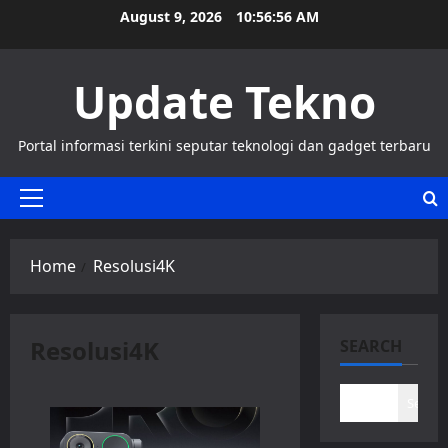
Skip
August 9, 2026
10:56:56 AM
to
content
Update Tekno
Portal informasi terkini seputar teknologi dan gadget terbaru
Primary
Menu
Home
Resolusi4K
Resolusi4K
SEARCH
Search