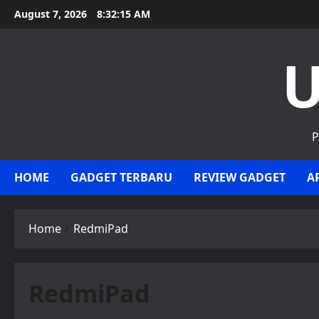
Skip
August 7, 2026
8:32:15 AM
to
content
U
P
HOME
GADGET TERBARU
REVIEW GADGET
A
Home
RedmiPad
RedmiPad