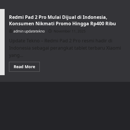
Redmi Pad 2 Pro Mulai Dijual di Indonesia,
Konsumen Nikmati Promo Hingga Rp400 Ribu
admin updatetekno
November 11, 2025
Update Tekno – Redmi Pad 2 Pro resmi hadir di
Indonesia sebagai perangkat tablet terbaru Xiaomi
yang...
Read
Read More
more
about
Redmi
Pad
2
Pro
Mulai
Dijual
di
Indonesia,
Konsumen
Nikmati
Promo
Hingga
Rp400