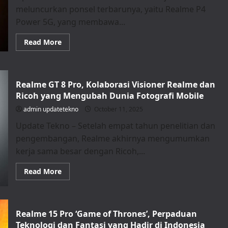
Harga
Mulai
meluncurkan ponsel terbarunya, yaitu Realme P4
Rp
Power 5G, yang membawa...
3
Jutaan
Read
Read More
more
about
Realme
P4
Power
Realme GT 8 Pro, Kolaborasi Visioner Realme dan
5G
Resmi
Ricoh yang Mengubah Dunia Fotografi Mobile
Diperkenalkan,
Ponsel
admin updatetekno
October 11, 2025
dengan
Baterai
Update Tekno – Setelah empat tahun penelitian dan
10.001
mAh
pengembangan, Realme akhirnya mengumumkan
dan
Harga
kerja sama besar dengan Ricoh,...
Mulai
Rp
5
Read
Read More
Jutaan
more
about
Realme
GT
8
Realme 15 Pro ‘Game of Thrones’, Perpaduan
Pro,
Kolaborasi
Teknologi dan Fantasi yang Hadir di Indonesia
Visioner