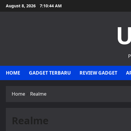
Skip
August 8, 2026
7:10:44 AM
to
content
U
P
HOME
GADGET TERBARU
REVIEW GADGET
A
Home
Realme
Realme