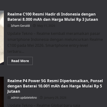
Realme C100 Resmi Hadir di Indonesia dengan
Baterai 8.000 mAh dan Harga Mulai Rp 3 Jutaan
Izham Geraldi
May 11, 2026
Update Tekno – Realme kembali meramaikan pasar
smartphone Indonesia dengan meluncurkan Realme
C100 pada Mei 2026. Smartphone entry-level
terbaru...
Read
Read More
more
about
Realme
C100
Resmi
Realme P4 Power 5G Resmi Diperkenalkan, Ponsel
Hadir
di
dengan Baterai 10.001 mAh dan Harga Mulai Rp 5
Indonesia
dengan
Jutaan
Baterai
8.000
admin updatetekno
January 29, 2026
mAh
dan
Update Tekno – Realme Global baru saja