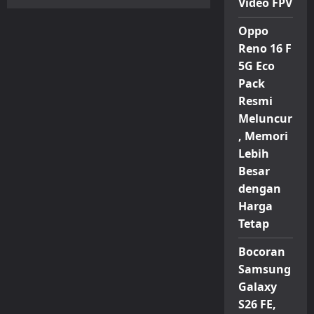
Video FPV
Daftar
Harga
Vivo
Oppo
Per
21
Reno 16 F
April
2026:
5G Eco
Beberapa
Model
Pack
Naik
Resmi
Hingga
Rp
Meluncur
800.000
, Memori
Lebih
Besar
dengan
Harga
Tetap
Bocoran
Samsung
Galaxy
S26 FE,