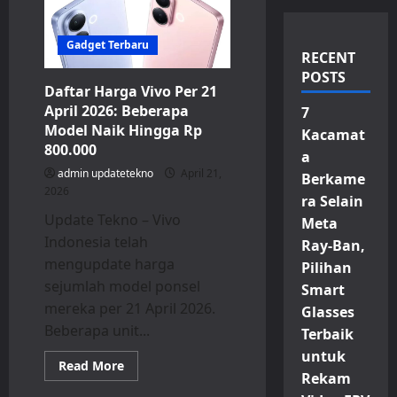
Gadget Terbaru
RECENT
POSTS
Daftar Harga Vivo Per 21
April 2026: Beberapa
7
Model Naik Hingga Rp
Kacamat
800.000
a
admin updatetekno
April 21,
Berkame
2026
ra Selain
Update Tekno – Vivo
Meta
Indonesia telah
Ray-Ban,
mengupdate harga
Pilihan
sejumlah model ponsel
Smart
mereka per 21 April 2026.
Glasses
Beberapa unit...
Terbaik
untuk
Read
Read More
more
Rekam
about