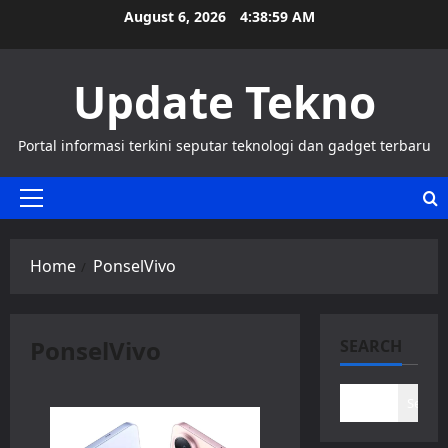
Skip
August 6, 2026
4:38:59 AM
to
content
Update Tekno
Portal informasi terkini seputar teknologi dan gadget terbaru
Primary
Menu
Home
PonselVivo
PonselVivo
SEARCH
Search