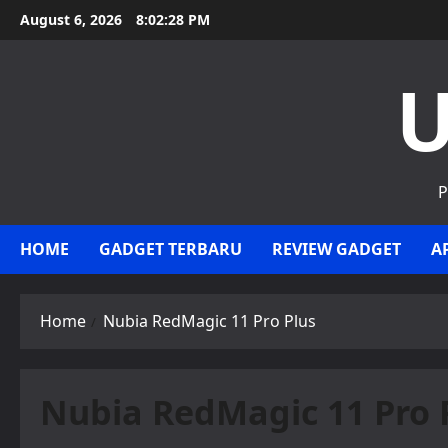
Skip
August 6, 2026
8:02:29 PM
to
content
U
P
HOME
GADGET TERBARU
REVIEW GADGET
A
Home
Nubia RedMagic 11 Pro Plus
Nubia RedMagic 11 Pro 