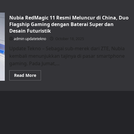
Nubia RedMagic 11 Resmi Meluncur di China, Duo
Flagship Gaming dengan Baterai Super dan
Desain Futuristik
admin updatetekno
October 18, 2025
Update Tekno – Sebagai sub-merek dari ZTE, Nubia
kembali menunjukkan tajinya di pasar smartphone
gaming. Pada Jumat,...
Read
Read More
more
about
Nubia
RedMagic
11
Resmi
Meluncur
di
China,
Duo
Flagship
Gaming
dengan
Baterai