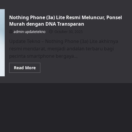
Nothing Phone (3a) Lite Resmi Meluncur, Ponsel
Murah dengan DNA Transparan
admin updatetekno
October 30, 2025
Update Tekno – Nothing Phone (3a) Lite akhirnya
resmi mendarat, menjadi andalan terbaru bagi
pecinta smartphone bergaya...
Read
Read More
more
about
Nothing
Phone
(3a)
Lite
Resmi
Meluncur,
Ponsel
Murah
dengan
DNA
Transparan