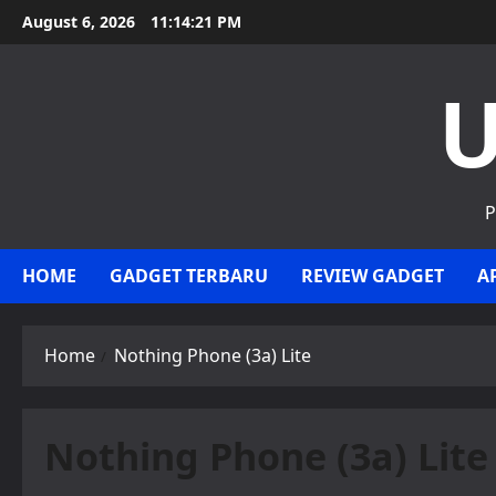
Skip
August 6, 2026
11:14:22 PM
to
content
U
P
HOME
GADGET TERBARU
REVIEW GADGET
A
Home
Nothing Phone (3a) Lite
Nothing Phone (3a) Lite