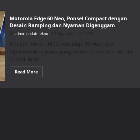
Motorola Edge 60 Neo, Ponsel Compact dengan
Desain Ramping dan Nyaman Digenggam
admin updatetekno
September 15, 2025
Update Tekno – Motorola Edge 60 Neo resmi
diperkenalkan pada ajang Lenovo Innovation World
2025 di Berlin,...
Read
Read More
more
about
Motorola
Edge
60
Neo,
Ponsel
Compact
dengan
Desain
Ramping
dan
Nyaman
Digenggam