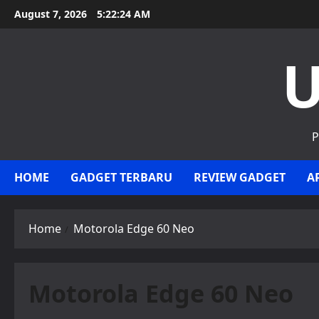
Skip
August 7, 2026
5:22:24 AM
to
content
U
P
HOME
GADGET TERBARU
REVIEW GADGET
A
Home
Motorola Edge 60 Neo
Motorola Edge 60 Neo