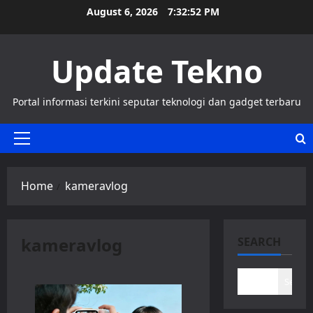
Skip
August 6, 2026
7:32:52 PM
to
content
Update Tekno
Portal informasi terkini seputar teknologi dan gadget terbaru
Primary
Menu
Home
kameravlog
kameravlog
SEARCH
Search