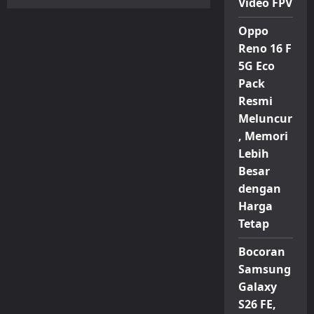
Video FPV
Lenovo
Perkenalkan
X1,
Oppo
Kamera
Digital
Reno 16 F
Mini
dengan
5G Eco
Sensor
Sony
Pack
dan
Resmi
Rekaman
4K
Meluncur
, Memori
Lebih
Besar
dengan
Harga
Tetap
Bocoran
Samsung
Galaxy
S26 FE,