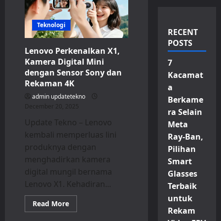
Teknologi
RECENT
POSTS
Lenovo Perkenalkan X1,
Kamera Digital Mini
7
dengan Sensor Sony dan
Kacamat
Rekaman 4K
a
admin updatetekno
Berkame
December 20, 2025
ra Selain
Update Tekno – Lenovo
Meta
kembali memperluas lini
Ray-Ban,
produknya dengan
Pilihan
menghadirkan kamera
Smart
digital mungil bernama
Glasses
Lenovo X1. Kehadiran...
Terbaik
untuk
Read
Read More
more
Rekam
about