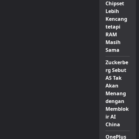
HP
Chipset
Galaxy
yang
Lebih
Bikin
Samsung
Kencang
Rajai
Pasar
tetapi
Ponsel
RAM
Dunia
Masih
Sama
Zuckerbe
rg Sebut
AS Tak
Akan
Menang
dengan
Memblok
ir AI
China
OnePlus