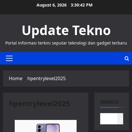
Skip
August 6, 2026
3:30:42 PM
to
content
Update Tekno
Portal informasi terkini seputar teknologi dan gadget terbaru
Primary
Menu
Home
hpentrylevel2025
hpentrylevel2025
SEARCH
Search