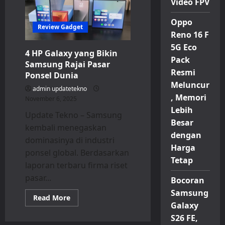
Video FPV
4G
Resmi
Dirilis,
Oppo
Punya
Review Gadget
Desain
Reno 16 F
Sama
5G Eco
tapi
4 HP Galaxy yang Bikin
Chipset
Pack
Berbeda
Samsung Rajai Pasar
Resmi
Ponsel Dunia
Meluncur
admin updatetekno
, Memori
November 6, 2025
Lebih
Update Tekno – Samsung
Besar
kembali menegaskan
dengan
dominasinya di industri
Harga
ponsel global. Berdasarkan
Tetap
laporan terbaru firma riset
pasar...
Bocoran
Samsung
Read
Read More
more
Galaxy
about
S26 FE,
4