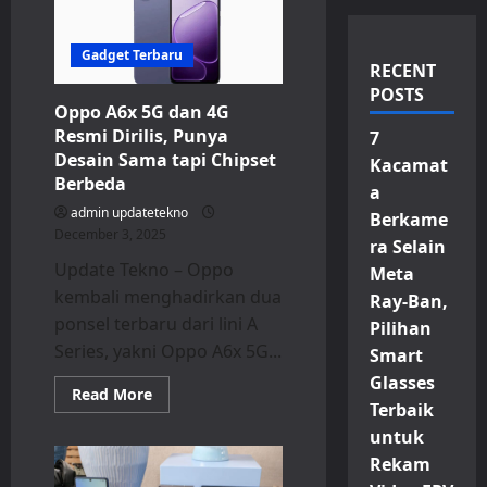
Gadget Terbaru
RECENT
POSTS
Oppo A6x 5G dan 4G
Resmi Dirilis, Punya
7
Desain Sama tapi Chipset
Kacamat
Berbeda
a
admin updatetekno
Berkame
December 3, 2025
ra Selain
Update Tekno – Oppo
Meta
kembali menghadirkan dua
Ray-Ban,
ponsel terbaru dari lini A
Pilihan
Series, yakni Oppo A6x 5G...
Smart
Glasses
Read
Read More
more
Terbaik
about
untuk
Oppo
A6x
Rekam
5G
dan