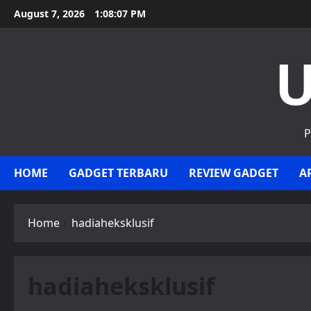
Skip
August 7, 2026
1:08:07 PM
to
content
U
P
HOME
GADGET TERBARU
REVIEW GADGET
A
Home
hadiaheksklusif
hadiaheksklusif