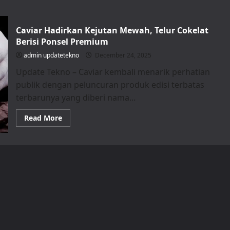
Caviar Hadirkan Kejutan Mewah, Telur Cokelat
Berisi Ponsel Premium
admin updatetekno
December 24, 2025
Update Tekno – Caviar kembali menarik perhatian
publik dengan peluncuran produk edisi terbatas
terbarunya yang diberi nama...
Read
Read More
more
about
Caviar
Hadirkan
Kejutan
Mewah,
Telur
Cokelat
Berisi
Ponsel
Premium