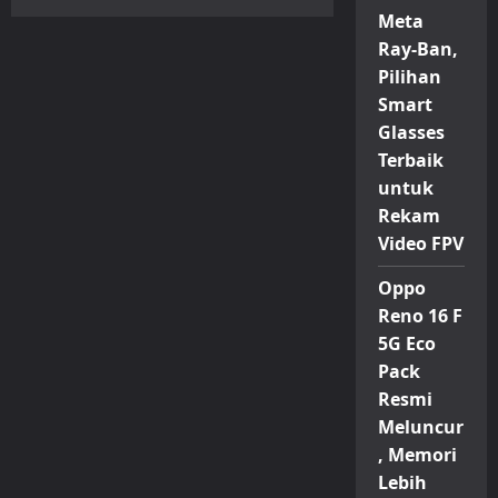
Nvidia
Meta
Semakin
Tertekan
Ray-Ban,
di
China
Pilihan
Setelah
GPU
Smart
Khususnya
Glasses
Ikut
Diblokir
Terbaik
untuk
Rekam
Video FPV
Oppo
Reno 16 F
5G Eco
Pack
Resmi
Meluncur
, Memori
Lebih