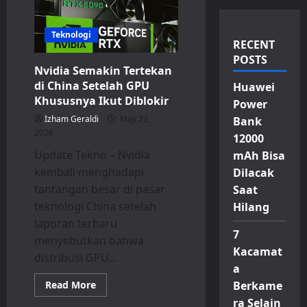
Teknologi
RECENT
POSTS
Nvidia Semakin Tertekan
di China Setelah GPU
Huawei
Khususnya Ikut Diblokir
Power
Izham Geraldi
May 22,
Bank
2026
12000
Update Tekno – Nvidia
mAh Bisa
kembali menghadapi
Dilacak
tantangan besar di pasar
Saat
teknologi China setelah
Hilang
laporan terbaru
7
menyebutkan bahwa
Kacamat
distribusi GPU...
a
Read
Read More
Berkame
more
ra Selain
about