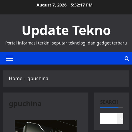
Skip
August 7, 2026
5:32:18 PM
to
content
Update Tekno
Portal informasi terkini seputar teknologi dan gadget terbaru
Primary
Menu
Home
gpuchina
gpuchina
SEARCH
Search