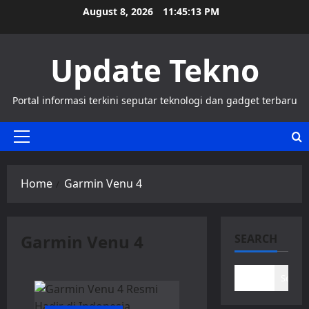
Skip
August 8, 2026
11:45:13 PM
to
content
Update Tekno
Portal informasi terkini seputar teknologi dan gadget terbaru
Primary
Menu
Home
Garmin Venu 4
Garmin Venu 4
SEARCH
Search