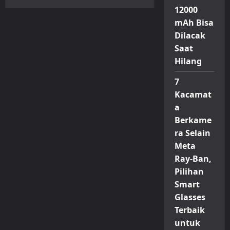
Garmin
12000
Venu
4
mAh Bisa
Resmi
Hadir
Dilacak
di
Saat
Indonesia,
Smartwatch
Hilang
Kesehatan
dengan
Sentuhan
7
Modern
Kacamat
a
Berkame
ra Selain
Meta
Ray-Ban,
Pilihan
Smart
Glasses
Terbaik
untuk