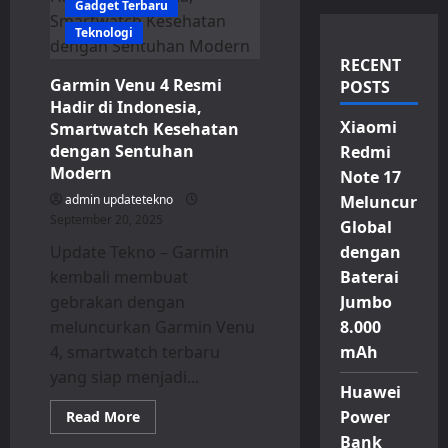
Gadget Terbaru
Teknologi
RECENT
Garmin Venu 4 Resmi
POSTS
Hadir di Indonesia,
Xiaomi
Smartwatch Kesehatan
dengan Sentuhan
Redmi
Modern
Note 17
admin updatetekno
Meluncur
September 20, 2025
Global
Update Tekno – Garmin
dengan
kembali membuat
Baterai
gebrakan dengan
Jumbo
meluncurkan Garmin Venu
8.000
4, smartwatch terbaru
mAh
yang siap menjadi...
Huawei
Read
Power
Read More
more
Bank
about