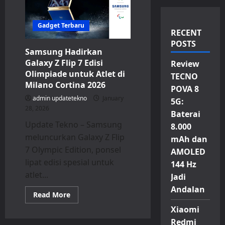
Gadget Terbaru
RECENT
POSTS
Samsung Hadirkan
Galaxy Z Flip 7 Edisi
Review
Olimpiade untuk Atlet di
TECNO
Milano Cortina 2026
POVA 8
admin updatetekno
January
5G:
28, 2026
Baterai
Update Tekno – Samsung
8.000
meluncurkan Galaxy Z Flip
mAh dan
7 Olympic Edition, ponsel
AMOLED
lipat edisi spesial untuk
144 Hz
atlet...
Jadi
Andalan
Read
Read More
more
about
Xiaomi
Samsung
Redmi
Hadirkan