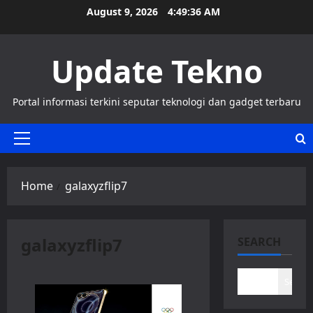
Skip
August 9, 2026
4:49:37 AM
to
content
Update Tekno
Portal informasi terkini seputar teknologi dan gadget terbaru
Primary
Menu
Home
galaxyzflip7
galaxyzflip7
SEARCH
Search