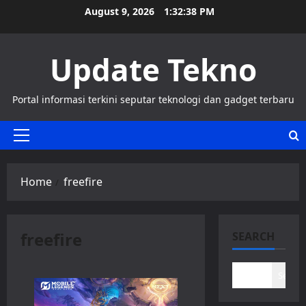
Skip
August 9, 2026
1:32:39 PM
to
content
Update Tekno
Portal informasi terkini seputar teknologi dan gadget terbaru
Primary
Menu
Home
freefire
freefire
SEARCH
Search