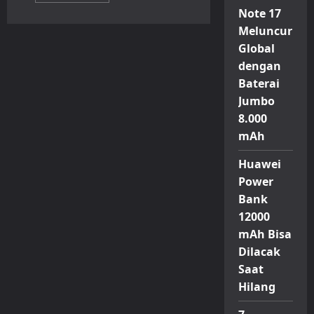
about
Note 17
Mobile
Legends
Meluncur
Masih
Global
Rajai
Indonesia,
dengan
Jadi
Game
Baterai
Online
Paling
Jumbo
Banyak
Dimainkan
8.000
Versi
mAh
APJII
2026
Huawei
Power
Bank
12000
mAh Bisa
Dilacak
Saat
Hilang