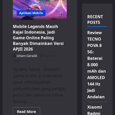
Aplikasi Mobile
RECENT
POSTS
Mobile Legends Masih
Rajai Indonesia, Jadi
Review
Game Online Paling
TECNO
Banyak Dimainkan Versi
POVA 8
APJII 2026
5G:
Izham Geraldi
June 17,
Baterai
2026
8.000
Update Tekno – Industri
mAh dan
game online di Indonesia
AMOLED
terus menunjukkan
144 Hz
pertumbuhan yang sangat
Jadi
pesat dari tahun ke tahun.
Andalan
Seiring...
Xiaomi
Read
Read More
Redmi
more