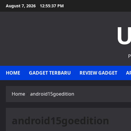
Skip
August 7, 2026
12:55:37 PM
to
content
U
P
HOME
GADGET TERBARU
REVIEW GADGET
A
Home
android15goedition
android15goedition