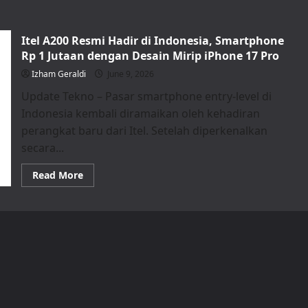
Itel A200 Resmi Hadir di Indonesia, Smartphone
Rp 1 Jutaan dengan Desain Mirip iPhone 17 Pro
Izham Geraldi
June 9, 2026
Update Tekno – Pasar smartphone entry-level di
Indonesia kembali diramaikan oleh kehadiran
perangkat baru dari Itel. Setelah diperkenalkan
secara...
Read
Read More
more
about
Itel
A200
Resmi
Hadir
di
Indonesia,
Smartphone
Rp
1
Jutaan
dengan