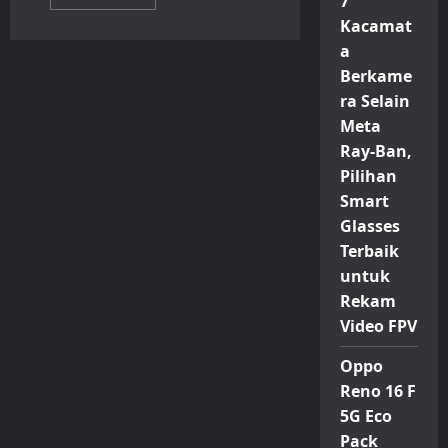
7
more
about
Kacamat
Acer
Rilis
a
Laptop
Berkame
Aspire
Go
ra Selain
14
Core
Meta
i5
1200U
Ray-Ban,
di
Indonesia,
Pilihan
RAM
Smart
Bisa
Diupgrade
Glasses
Hingga
32
Terbaik
GB
untuk
Rekam
Video FPV
Oppo
Reno 16 F
5G Eco
Pack