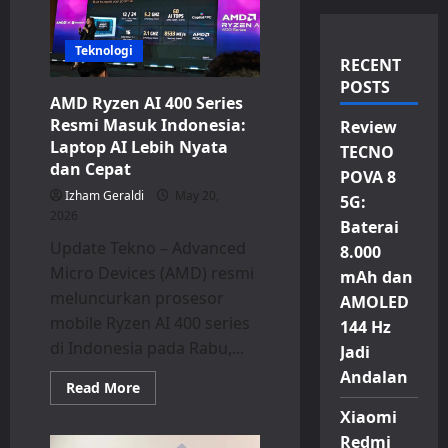
Teknologi
RECENT
POSTS
AMD Ryzen AI 400 Series
Resmi Masuk Indonesia:
Review
Laptop AI Lebih Nyata
TECNO
dan Cepat
POVA 8
Izham Geraldi
May 20,
5G:
2026
Baterai
Update Tekno – Advanced
8.000
Micro Devices (AMD) resmi
mAh dan
meluncurkan prosesor
AMOLED
mobile Ryzen AI 400 series
144 Hz
di Indonesia pada Rabu,...
Jadi
Andalan
Read
Read More
more
about
Xiaomi
AMD
Redmi
Ryzen