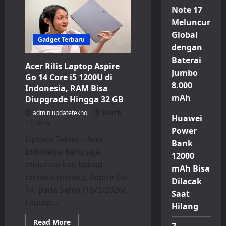
AI
Note 17
400
Series
Meluncur
Resmi
Masuk
Global
Indonesia:
Gadget Terbaru
Laptop
dengan
AI
Baterai
Lebih
Acer Rilis Laptop Aspire
Nyata
Jumbo
dan
Go 14 Core i5 1200U di
Cepat
8.000
Indonesia, RAM Bisa
mAh
Diupgrade Hingga 32 GB
admin updatetekno
March
Huawei
17, 2026
Power
Update Tekno – Acer
Bank
Indonesia baru saja
12000
meluncurkan laptop
mAh Bisa
terbaru mereka, Aspire Go
Dilacak
14, pada Senin (16/3/2026).
Saat
Laptop...
Hilang
Read
Read More