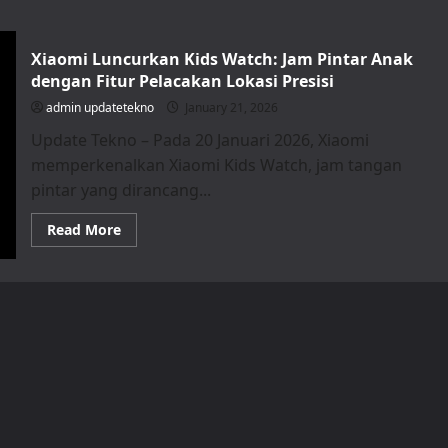
Xiaomi Luncurkan Kids Watch: Jam Pintar Anak
dengan Fitur Pelacakan Lokasi Presisi
admin updatetekno
January 21, 2026
Update Tekno – Pada 20 Januari 2026, Xiaomi
memperkenalkan Xiaomi Kids Watch, jam tangan
pintar yang dirancang...
Read
Read More
more
about
Xiaomi
Luncurkan
Kids
Watch:
Jam
Pintar
Anak
dengan
Fitur
Pelacakan
Lokasi
Presisi