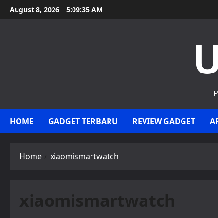
Skip
August 8, 2026
5:09:35 AM
to
content
U
P
HOME
GADGET TERBARU
REVIEW GADGET
A
Home
xiaomismartwatch
xiaomismartwatch